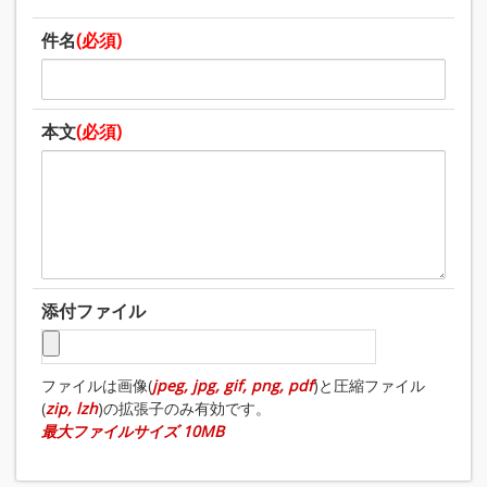
件名
(必須)
本文
(必須)
添付ファイル
ファイルは画像(
jpeg, jpg, gif, png, pdf
)と圧縮ファイル
(
zip, lzh
)の拡張子のみ有効です。
最大ファイルサイズ 10MB