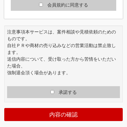
員の一般の利益に適合するとき、またはその変
会員規約に同意する
更が本規約の目的に反せず、かつ変更に係る事
情に照らして合理的なものであるときには、本
規約を任意に変更することができます。当社
は、本規約を変更する場合、原則として、本規
注意事項本サービスは、案件相談や見積依頼のための
約を変更する旨、変更内容及び効力発生時期を
ものです。
本サイトで通知または公表する方法により会員
自社ＰＲや商材の売り込みなどの営業活動は禁止致し
に周知し、会員が本規約の変更後に本サービス
を利用したことをもって、変更後の利用条件に
ます。
同意したものとみなします。
送信内容について、受け取った方から苦情をいただい
当社は、本規約の変更により会員に生じる損害
た場合、
等についていかなる責任も負いません。
強制退会頂く場合があります。
第2章 サービス
■第3条 (サービス内容)
本サービスは、会員の氏名もしくは会社名また
承諾する
は会社情報等を登録し、当社がインターネット
上のコンテンツを提供することで、会員の受注
や発注等に役立てるものです。
内容の確認
会員は、本規約のほか当社が必要に応じて定め
る規約・規則にしたがって契約した内容に沿っ
て本サービスを利用するものとします。