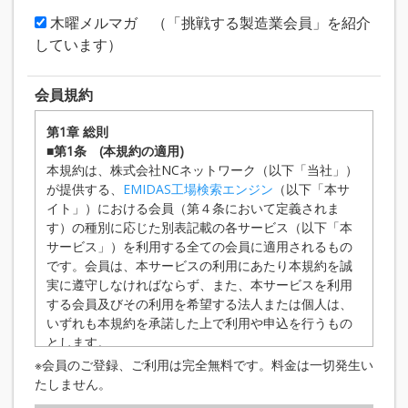
木曜メルマガ （「挑戦する製造業会員」を紹介
しています）
会員規約
第1章 総則
■第1条 (本規約の適用)
本規約は、株式会社NCネットワーク（以下「当社」）
が提供する、
EMIDAS工場検索エンジン
（以下「本サ
イト」）における会員（第４条において定義されま
す）の種別に応じた別表記載の各サービス（以下「本
サービス」）を利用する全ての会員に適用されるもの
です。会員は、本サービスの利用にあたり本規約を誠
実に遵守しなければならず、また、本サービスを利用
する会員及びその利用を希望する法人または個人は、
いずれも本規約を承諾した上で利用や申込を行うもの
とします。
■第2条 （規約の変更等）
※会員のご登録、ご利用は完全無料です。料金は一切発生い
当社は、状況の変化その他の相当の事由がある
たしません。
と認められる場合において、本規約の変更が会