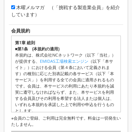
木曜メルマガ （「挑戦する製造業会員」を紹介
しています）
会員規約
第1章 総則
■第1条 (本規約の適用)
本規約は、株式会社NCネットワーク（以下「当社」）
が提供する、
EMIDAS工場検索エンジン
（以下「本サ
イト」）における会員（第４条において定義されま
す）の種別に応じた別表記載の各サービス（以下「本
サービス」）を利用する全ての会員に適用されるもの
です。会員は、本サービスの利用にあたり本規約を誠
実に遵守しなければならず、また、本サービスを利用
する会員及びその利用を希望する法人または個人は、
いずれも本規約を承諾した上で利用や申込を行うもの
とします。
■第2条 （規約の変更等）
※会員のご登録、ご利用は完全無料です。料金は一切発生い
当社は、状況の変化その他の相当の事由がある
たしません。
と認められる場合において、本規約の変更が会