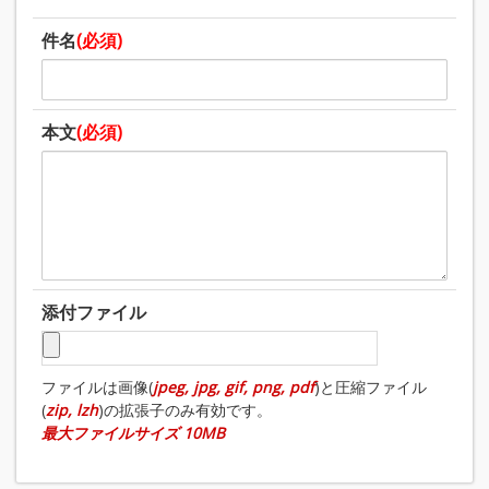
件名
(必須)
本文
(必須)
添付ファイル
ファイルは画像(
jpeg, jpg, gif, png, pdf
)と圧縮ファイル
(
zip, lzh
)の拡張子のみ有効です。
最大ファイルサイズ 10MB