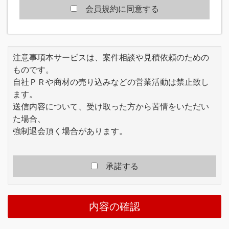
員の一般の利益に適合するとき、またはその変
会員規約に同意する
更が本規約の目的に反せず、かつ変更に係る事
情に照らして合理的なものであるときには、本
規約を任意に変更することができます。当社
は、本規約を変更する場合、原則として、本規
注意事項本サービスは、案件相談や見積依頼のための
約を変更する旨、変更内容及び効力発生時期を
ものです。
本サイトで通知または公表する方法により会員
自社ＰＲや商材の売り込みなどの営業活動は禁止致し
に周知し、会員が本規約の変更後に本サービス
を利用したことをもって、変更後の利用条件に
ます。
同意したものとみなします。
送信内容について、受け取った方から苦情をいただい
当社は、本規約の変更により会員に生じる損害
た場合、
等についていかなる責任も負いません。
強制退会頂く場合があります。
第2章 サービス
■第3条 (サービス内容)
本サービスは、会員の氏名もしくは会社名また
承諾する
は会社情報等を登録し、当社がインターネット
上のコンテンツを提供することで、会員の受注
や発注等に役立てるものです。
内容の確認
会員は、本規約のほか当社が必要に応じて定め
る規約・規則にしたがって契約した内容に沿っ
て本サービスを利用するものとします。