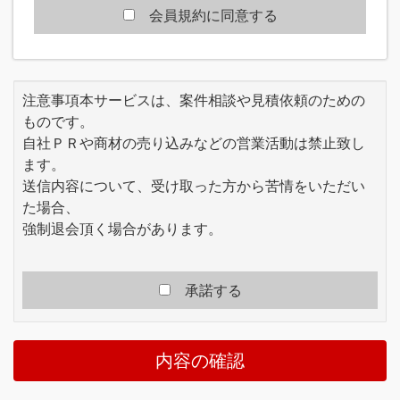
員の一般の利益に適合するとき、またはその変
会員規約に同意する
更が本規約の目的に反せず、かつ変更に係る事
情に照らして合理的なものであるときには、本
規約を任意に変更することができます。当社
は、本規約を変更する場合、原則として、本規
注意事項本サービスは、案件相談や見積依頼のための
約を変更する旨、変更内容及び効力発生時期を
ものです。
本サイトで通知または公表する方法により会員
自社ＰＲや商材の売り込みなどの営業活動は禁止致し
に周知し、会員が本規約の変更後に本サービス
を利用したことをもって、変更後の利用条件に
ます。
同意したものとみなします。
送信内容について、受け取った方から苦情をいただい
当社は、本規約の変更により会員に生じる損害
た場合、
等についていかなる責任も負いません。
強制退会頂く場合があります。
第2章 サービス
■第3条 (サービス内容)
本サービスは、会員の氏名もしくは会社名また
承諾する
は会社情報等を登録し、当社がインターネット
上のコンテンツを提供することで、会員の受注
や発注等に役立てるものです。
内容の確認
会員は、本規約のほか当社が必要に応じて定め
る規約・規則にしたがって契約した内容に沿っ
て本サービスを利用するものとします。