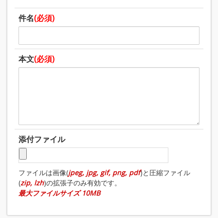
件名
(必須)
本文
(必須)
添付ファイル
ファイルは画像(
jpeg, jpg, gif, png, pdf
)と圧縮ファイル
(
zip, lzh
)の拡張子のみ有効です。
最大ファイルサイズ 10MB