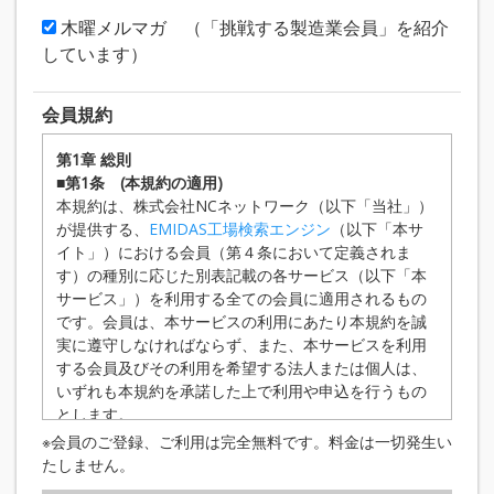
木曜メルマガ （「挑戦する製造業会員」を紹介
しています）
会員規約
第1章 総則
■第1条 (本規約の適用)
本規約は、株式会社NCネットワーク（以下「当社」）
が提供する、
EMIDAS工場検索エンジン
（以下「本サ
イト」）における会員（第４条において定義されま
す）の種別に応じた別表記載の各サービス（以下「本
サービス」）を利用する全ての会員に適用されるもの
です。会員は、本サービスの利用にあたり本規約を誠
実に遵守しなければならず、また、本サービスを利用
する会員及びその利用を希望する法人または個人は、
いずれも本規約を承諾した上で利用や申込を行うもの
とします。
■第2条 （規約の変更等）
※会員のご登録、ご利用は完全無料です。料金は一切発生い
当社は、状況の変化その他の相当の事由がある
たしません。
と認められる場合において、本規約の変更が会