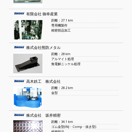
有限会社 御幸産業
距離：27.1 km
専用機製作
精密部品加工
株式会社熊防メタル
距離：28 km
アルマイト処理
無電解ニッケル処理
高木鉄工 株式会社
距離：28.2 km
金型
株式会社 坂井精密
距離：34.1 km
ゴム金型(INJ・Comp・抜き型)
精密部品