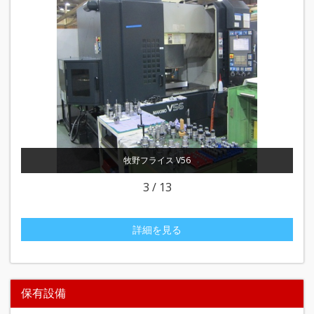
牧野フライス V56
3
/
13
詳細を見る
保有設備