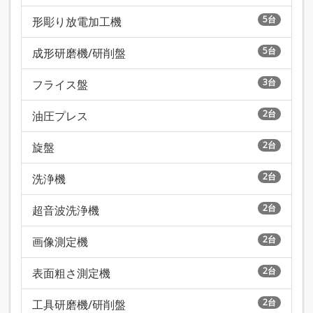
5台
形彫り放電加工機
5台
成形研磨機/研削盤
3台
フライス盤
2台
油圧プレス
2台
旋盤
2台
洗浄機
2台
超音波洗浄機
2台
画像測定機
2台
表面粗さ測定機
2台
工具研磨機/研削盤