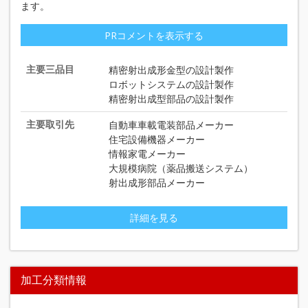
ます。
変わった分野では、年賀状やブライダルで利用される写真葉
書（ポストカード）貼合装置の製造販売も行っており、この
PRコメントを表示する
分野での国内シェアは９０％を超えています。
主要三品目
精密射出成形金型の設計製作
【金型】
ロボットシステムの設計製作
3D-CAD/CAMによる金型設計や高速マシニング加工を駆使
精密射出成型部品の設計製作
し、マグネシウム合金成形用精密金型を初め、プラスチック
用精密金型等を製作。通信機器・電子部品・輸送機器電装品
主要取引先
自動車車載電装部品メーカー
等の多くの製品を生み出す精密金型・精密治具の設計・製
住宅設備機器メーカー
造・販売を行っています。
情報家電メーカー
大規模病院（薬品搬送システム）
【成型】
射出成形部品メーカー
エンジニアリングプラスチックとマグネシウム合金を材料と
し、通信機器・電子部品・輸送機器電装品等の多くの製品を
生産しています。またロボットシステムを駆使し、インサー
詳細を見る
ト成型等も無人で行っています。
【塗装】
自社製作の自動塗装システムで生産性の高い塗装を実現して
加工分類情報
います。レーザ―マーキングを施しお客様のご要望にお応え
します。