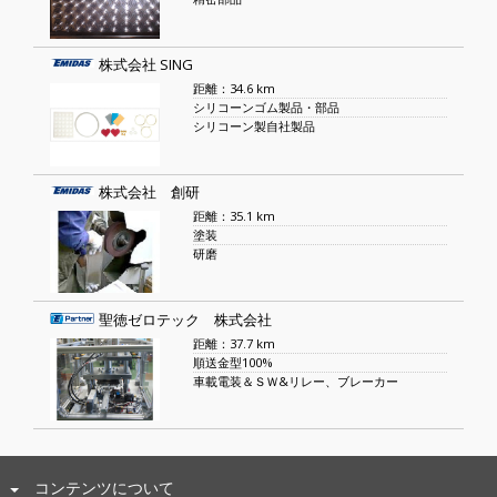
株式会社 SING
距離：34.6 km
シリコーンゴム製品・部品
シリコーン製自社製品
株式会社 創研
距離：35.1 km
塗装
研磨
聖徳ゼロテック 株式会社
距離：37.7 km
順送金型100%
車載電装＆ＳＷ&リレー、ブレーカー
コンテンツについて