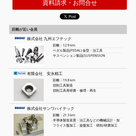
資料請求・お問合せ
距離が近い会員
株式会社 九州エフテック
距離：12.9 km
ペダル製品(PEDAL) 金型・治工具
サスペンション製品(SUSPENSION
有限会社 安永精工
距離：19.8 km
切削工具製造
切削工具再研磨・修理・再生
株式会社サンワハイテック
距離：21.3 km
半導体製造装置・治工具などの機械設計・加
フライス盤加工・旋盤加工・研削/研磨加工