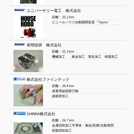
ユニバーサリー電工 株式会社
距離：25.2 km
ビニールハウス自動開閉装置「Taylor
有明技研 株式会社
距離：25.3 km
機械加工 板金加工 製缶加工 樹脂加工
株式会社ファインテック
距離：26.4 km
産業用超精密刃物
超精密加工
SHINKA株式会社
距離：26.7 km
金属切削加工半導体・液晶/医療/自動車関
樹脂切削加工