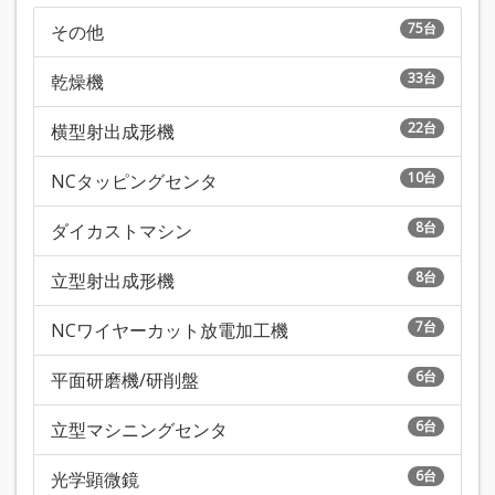
75台
その他
33台
乾燥機
22台
横型射出成形機
10台
NCタッピングセンタ
8台
ダイカストマシン
8台
立型射出成形機
7台
NCワイヤーカット放電加工機
6台
平面研磨機/研削盤
6台
立型マシニングセンタ
6台
光学顕微鏡