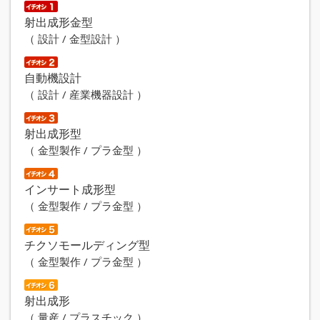
【ＦＡ（ファクトリーオートメーション）】
射出成形金型
ロボットを中心に周辺装置を設計製作し、あらゆる自動化に
（ 設計 / 金型設計 ）
対応します。特にインサート成型に関しては20年の実績があ
り、自動化に合わせた金型づくりを含めたご提案が可能で
す。
自動機設計
（ 設計 / 産業機器設計 ）
射出成形型
（ 金型製作 / プラ金型 ）
インサート成形型
（ 金型製作 / プラ金型 ）
チクソモールディング型
（ 金型製作 / プラ金型 ）
射出成形
（ 量産 / プラスチック ）