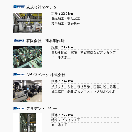
株式会社タケシタ
距離：22.9 km
機械加工・部品加工
製缶加工・架台製作
有限会社 熊谷製作所
距離：23.2 km
自動車部品・家電・精密機器などアッセンブ
ハーネス加工
ジヤスペック 株式会社
距離：23.4 km
スイッチ・リレー等（車載・民生）の一貫生
金型設計・製作からプラスチック成形の試作
アサデン・ギヤー
距離：25.2 km
特殊スプライン加工
キー溝加工