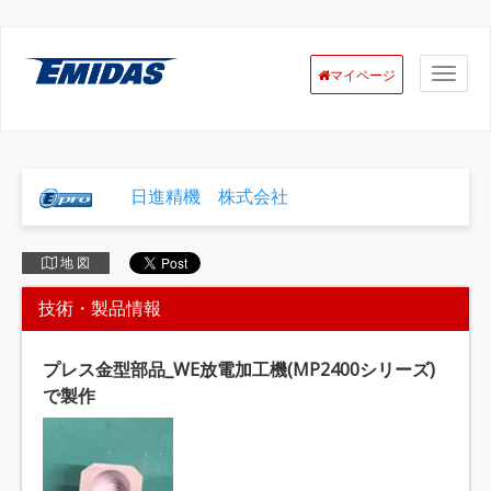
マイページ
日進精機 株式会社
地 図
技術・製品情報
プレス金型部品_WE放電加工機(MP2400シリーズ)
で製作