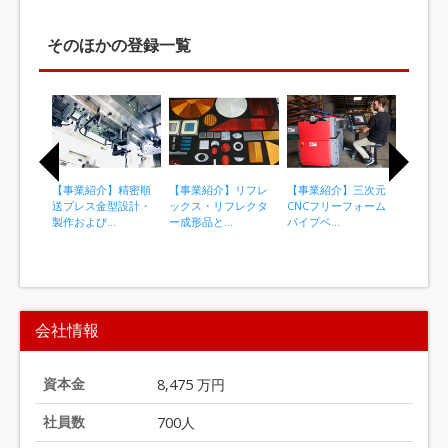
そのほかの登録一覧
【事業紹介】精密順
【事業紹介】リフレ
【事業紹介】三次元
【事業紹
送プレス金型設計・
ックス・リフレクタ
CNCフリーフォーム
プラスチ
製作および...
ー成形品と...
パイプベ...
成形
I
t
会社情報
e
m
1
資本金
8,475 万円
o
社員数
700人
f