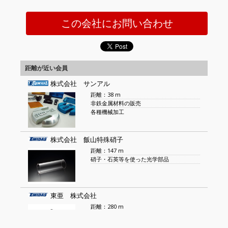
この会社にお問い合わせ
距離が近い会員
株式会社 サンアル
距離：38 m
非鉄金属材料の販売
各種機械加工
株式会社 飯山特殊硝子
距離：147 m
硝子・石英等を使った光学部品
東亜 株式会社
距離：280 m
精密金属切削機械加工
試作品