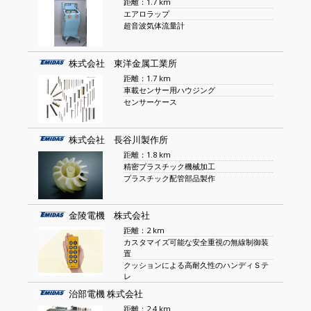
距離：1.7 km
エアロラップ
超音波気体流量計
株式会社 東洋金属工業所
距離：1.7 km
車載センサー用ハウジング
センサーケース
株式会社 長谷川製作所
距離：1.8 km
精密プラスチック機械加工
プラスチック配管部品製作
金陵電機 株式会社
距離：2 km
カスタマイズ可能な安全重視の無線制御装
置
クッションによる高耐久性のハンディＳテ
レ
治部電機 株式会社
距離：2.4 km