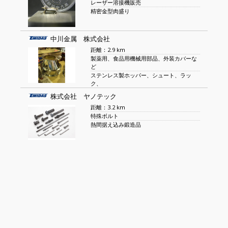
レーザー溶接機販売
精密金型肉盛り
中川金属 株式会社
距離：2.9 km
製薬用、食品用機械用部品、外装カバーな
ど
ステンレス製ホッパー、シュート、ラッ
ク、
株式会社 ヤノテック
距離：3.2 km
特殊ボルト
熱間据え込み鍛造品
コンテンツについて
サービスについて