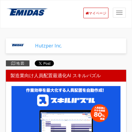
マイページ
Hutzper Inc.
地 図
製造業向け人員配置最適化AI スキルパズル