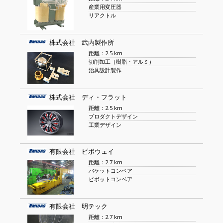
産業用変圧器
リアクトル
株式会社 武内製作所
距離：2.5 km
切削加工（樹脂・アルミ）
治具設計製作
株式会社 ディ・フラット
距離：2.5 km
プロダクトデザイン
工業デザイン
有限会社 ピボウェイ
距離：2.7 km
バケットコンベア
ピボットコンベア
有限会社 明テック
距離：2.7 km