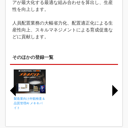
アが最大化する最適な組み合わせを算出し、生産
性を向上します。
人員配置業務の大幅省力化、配置適正化による生
産性向上、スキルマネジメントによる育成促進な
どに貢献します。
そのほかの登録一覧
製造業向け外観検査＆
品質管理AI メキキバ
イト
I