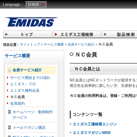
Language：
日本語
ＮＣ会員
サイトトップ
>
サービス概要
>
会員サービス紹介
>
現在位置 :
ＮＣ会員
サービス概要
ＮＣ会員とは
会員サービス紹介
サービス開始までの流れ
NC会員とはNCネットワークが提供す
エミダス・プロ
発注先を効率的に探したい方、生産財を
エミダス無料会員
ＮＣ会員の利用料金は、登録・ご利用は
ＮＣ会員
会員規約
ホームページ・動画制作
コンテンツ一覧
サービス
エミダス工場検索エンジン
メールマガジン購読
エミダスマガジンWEB