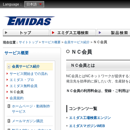
Language：
日本語
ＮＣ会員
サイトトップ
>
サービス概要
>
会員サービス紹介
>
現在位置 :
ＮＣ会員
サービス概要
ＮＣ会員とは
会員サービス紹介
サービス開始までの流れ
NC会員とはNCネットワークが提供す
エミダス・プロ
発注先を効率的に探したい方、生産財を
エミダス無料会員
ＮＣ会員の利用料金は、登録・ご利用は
ＮＣ会員
会員規約
ホームページ・動画制作
コンテンツ一覧
サービス
エミダス工場検索エンジン
メールマガジン購読
エミダスマガジンWEB