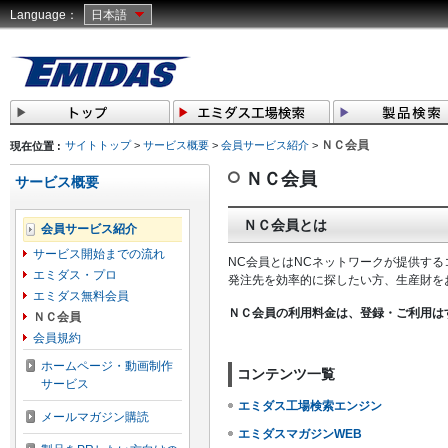
Language：
日本語
ＮＣ会員
サイトトップ
>
サービス概要
>
会員サービス紹介
>
現在位置 :
ＮＣ会員
サービス概要
ＮＣ会員とは
会員サービス紹介
サービス開始までの流れ
NC会員とはNCネットワークが提供す
エミダス・プロ
発注先を効率的に探したい方、生産財を
エミダス無料会員
ＮＣ会員の利用料金は、登録・ご利用は
ＮＣ会員
会員規約
ホームページ・動画制作
コンテンツ一覧
サービス
エミダス工場検索エンジン
メールマガジン購読
エミダスマガジンWEB