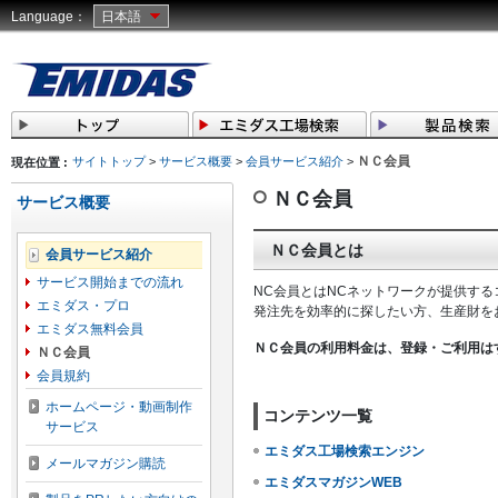
Language：
日本語
ＮＣ会員
サイトトップ
>
サービス概要
>
会員サービス紹介
>
現在位置 :
ＮＣ会員
サービス概要
ＮＣ会員とは
会員サービス紹介
サービス開始までの流れ
NC会員とはNCネットワークが提供す
エミダス・プロ
発注先を効率的に探したい方、生産財を
エミダス無料会員
ＮＣ会員の利用料金は、登録・ご利用は
ＮＣ会員
会員規約
ホームページ・動画制作
コンテンツ一覧
サービス
エミダス工場検索エンジン
メールマガジン購読
エミダスマガジンWEB