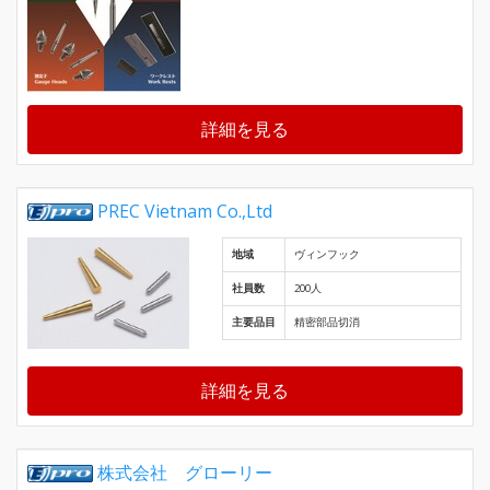
詳細を見る
PREC Vietnam Co.,Ltd
地域
ヴィンフック
社員数
200人
主要品目
精密部品切消
詳細を見る
株式会社 グローリー