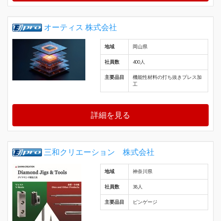
オーティス 株式会社
地域
岡山県
社員数
400人
主要品目
機能性材料の打ち抜きプレス加
工
詳細を見る
三和クリエーション 株式会社
地域
神奈川県
社員数
38人
主要品目
ピンゲージ