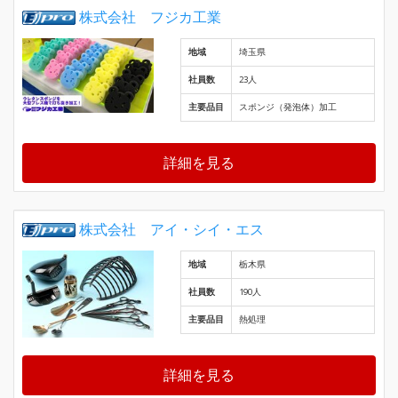
株式会社 フジカ工業
地域
埼玉県
社員数
23人
主要品目
スポンジ（発泡体）加工
詳細を見る
株式会社 アイ・シイ・エス
地域
栃木県
社員数
190人
主要品目
熱処理
詳細を見る