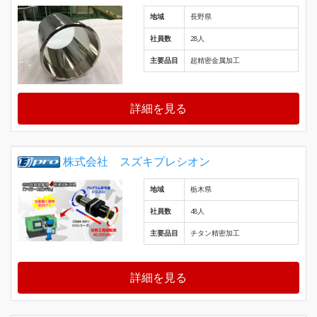
地域
長野県
社員数
28人
主要品目
超精密金属加工
詳細を見る
株式会社 スズキプレシオン
地域
栃木県
社員数
48人
主要品目
チタン精密加工
詳細を見る