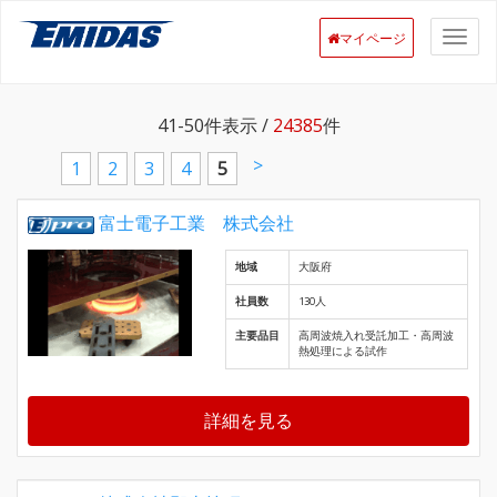
マイページ
41-50
件表示 /
24385
件
>
1
2
3
4
5
富士電子工業 株式会社
地域
大阪府
社員数
130人
主要品目
高周波焼入れ受託加工・高周波
熱処理による試作
詳細を見る