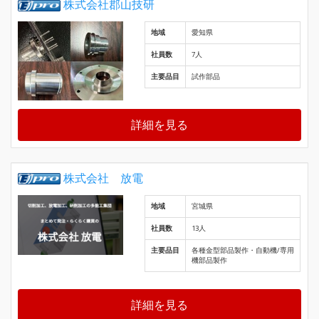
株式会社郡山技研
地域
愛知県
社員数
7人
主要品目
試作部品
詳細を見る
株式会社 放電
地域
宮城県
社員数
13人
主要品目
各種金型部品製作・自動機/専用
機部品製作
詳細を見る