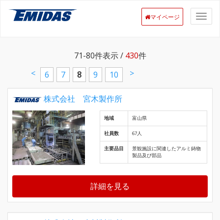
マイページ
71-80
件表示 /
430
件
<
>
6
7
8
9
10
株式会社 宮木製作所
地域
富山県
社員数
67人
主要品目
景観施設に関連したアルミ鋳物
製品及び部品
詳細を見る