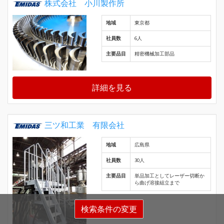
株式会社 小川製作所
地域
東京都
社員数
6人
主要品目
精密機械加工部品
詳細を見る
三ツ和工業 有限会社
地域
広島県
社員数
30人
主要品目
単品加工としてレーザー切断か
ら曲げ溶接組立まで
検索条件の変更