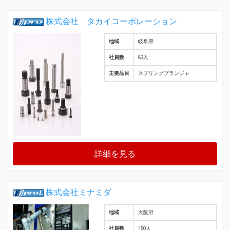
株式会社 タカイコーポレーション
地域
岐阜県
社員数
83人
主要品目
スプリングプランジャ
詳細を見る
株式会社ミナミダ
地域
大阪府
社員数
150人