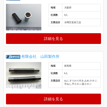
地域
大阪府
社員数
9人
主要品目
冷間圧造加工品
詳細を見る
有限会社 山田製作所
地域
群馬県
社員数
6人
主要品目
ねじ,すりわり付き,止め,小ネジ,
芋ねじ,平小ネジ,皿小ネジ
詳細を見る