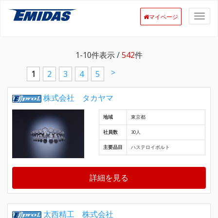
マイページ
1-10
件表示 /
542
件
>
1
2
3
4
5
株式会社 タカヤマ
地域
東京都
社員数
30人
主要品目
ハステロイボルト
詳細を見る
太西精工 株式会社