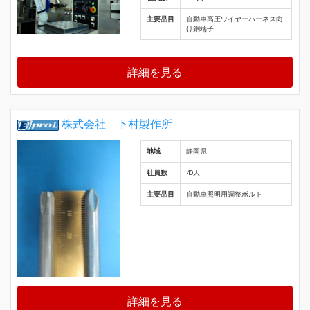
主要品目
自動車高圧ワイヤーハーネス向
け銅端子
詳細を見る
株式会社 下村製作所
地域
静岡県
社員数
40人
主要品目
自動車照明用調整ボルト
詳細を見る