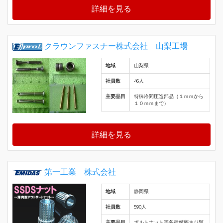
詳細を見る
クラウンファスナー株式会社 山梨工場
地域
山梨県
社員数
46人
主要品目
特殊冷間圧造部品（１ｍｍから
１０ｍｍまで）
詳細を見る
第一工業 株式会社
地域
静岡県
社員数
590人
主要品目
ボルトナット等各種精密ネジ類