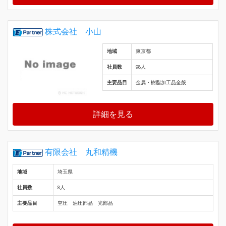
株式会社 小山
地域
東京都
社員数
98人
主要品目
金属・樹脂加工品全般
詳細を見る
有限会社 丸和精機
地域
埼玉県
社員数
8人
主要品目
空圧 油圧部品 光部品