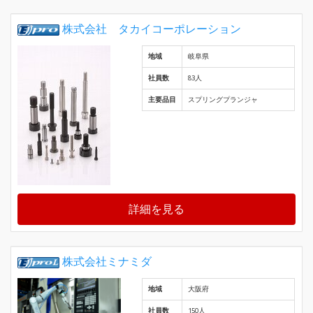
株式会社 タカイコーポレーション
地域
岐阜県
社員数
83人
主要品目
スプリングプランジャ
詳細を見る
株式会社ミナミダ
地域
大阪府
社員数
150人