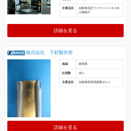
主要品目
自動車高圧ワイヤーハーネス向
け銅端子
詳細を見る
株式会社 下村製作所
地域
静岡県
社員数
40人
主要品目
自動車照明用調整ボルト
詳細を見る