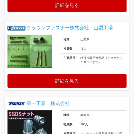
詳細を見る
クラウンファスナー株式会社 山梨工場
地域
山梨県
社員数
46人
主要品目
特殊冷間圧造部品（１ｍｍから
１０ｍｍまで）
詳細を見る
第一工業 株式会社
地域
静岡県
社員数
590人
主要品目
ボルトナット等各種精密ネジ類