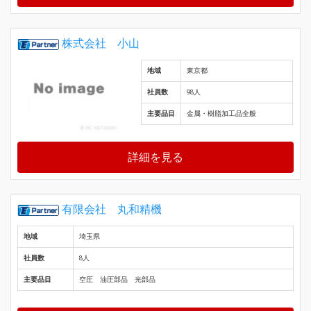
株式会社 小山
地域
東京都
社員数
98人
主要品目
金属・樹脂加工品全般
詳細を見る
有限会社 丸和精機
地域
埼玉県
社員数
8人
主要品目
空圧 油圧部品 光部品