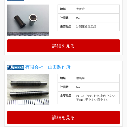
地域
大阪府
社員数
9人
主要品目
冷間圧造加工品
詳細を見る
有限会社 山田製作所
地域
群馬県
社員数
6人
主要品目
ねじ,すりわり付き,止め,小ネジ,
芋ねじ,平小ネジ,皿小ネジ
詳細を見る