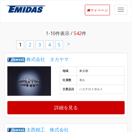
マイページ
1-10
件表示 /
542
件
>
1
2
3
4
5
株式会社 タカヤマ
地域
東京都
社員数
30人
主要品目
ハステロイボルト
詳細を見る
太西精工 株式会社