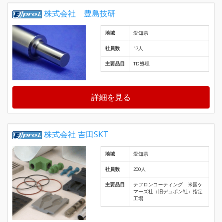
株式会社 豊島技研
地域
愛知県
社員数
17人
主要品目
TD処理
詳細を見る
株式会社 吉田SKT
地域
愛知県
社員数
200人
主要品目
テフロンコーティング 米国ケ
マーズ社（旧デュポン社）指定
工場