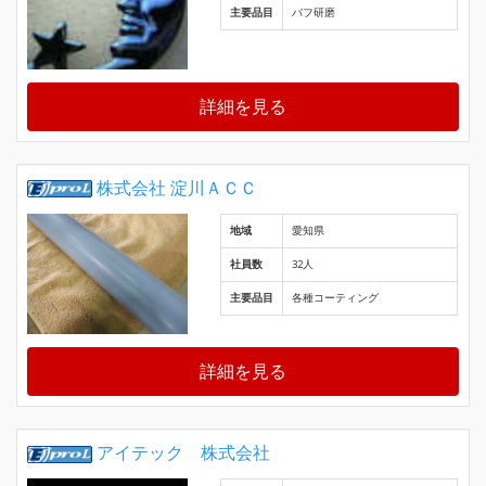
主要品目
バフ研磨
詳細を見る
株式会社 淀川ＡＣＣ
地域
愛知県
社員数
32人
主要品目
各種コーティング
詳細を見る
アイテック 株式会社