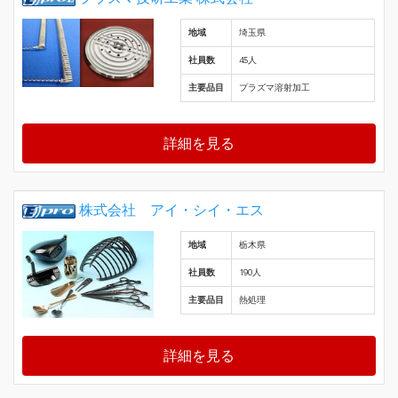
地域
埼玉県
社員数
45人
主要品目
プラズマ溶射加工
詳細を見る
株式会社 アイ・シイ・エス
地域
栃木県
社員数
190人
主要品目
熱処理
詳細を見る