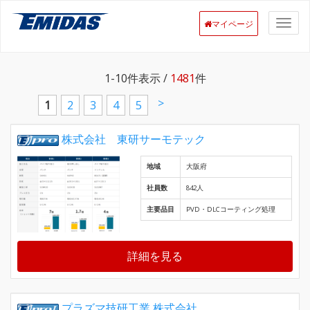
マイページ
1-10
件表示 /
1481
件
>
1
2
3
4
5
株式会社 東研サーモテック
地域
大阪府
社員数
842人
主要品目
PVD・DLCコーティング処理
詳細を見る
プラズマ技研工業 株式会社