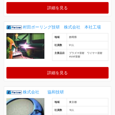
詳細を見る
村田ボーリング技研 株式会社 本社工場
地域
静岡県
社員数
91人
主要品目
プラズマ溶射 ワイヤー溶射
HVAF溶射
詳細を見る
株式会社 協和技研
地域
東京都
社員数
10人