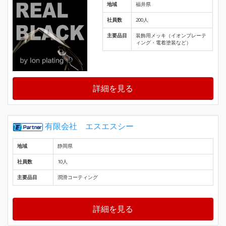
地域
福井県
社員数
200人
主要品目
装飾用メッキ（イオンプレーテ
ィング・電着塗装など）
詳細を見る
有限会社 エスエスシー
地域
静岡県
社員数
10人
主要品目
潤滑コーティング
詳細を見る