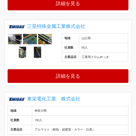
詳細を見る
三晃特殊金属工業株式会社
地域
山口県
社員数
95人
主要品目
工業用クロムめっき
詳細を見る
東栄電化工業 株式会社
地域
神奈川県
社員数
150人
主要品目
アルマイト（耐熱・超硬質・カラー・白黒）