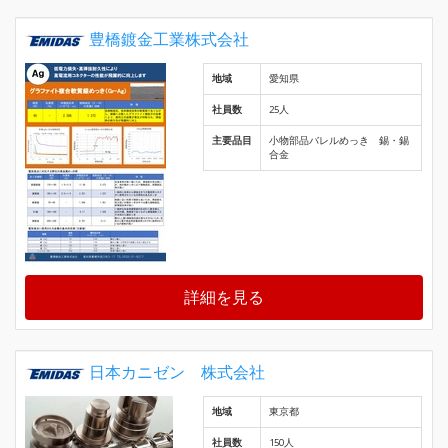
豊橋鍍金工業株式会社
地域
愛知県
社員数
25人
主要品目
小物部品バレルめっき 錫・錫
合金
詳細を見る
日本カニゼン 株式会社
地域
東京都
社員数
150人