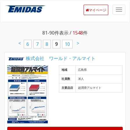
マイページ
81-90
件表示 /
1548
件
<
>
6
7
8
9
10
株式会社 ワールド・アルマイト
地域
広島県
社員数
30人
主要品目
超潤滑アルマイト