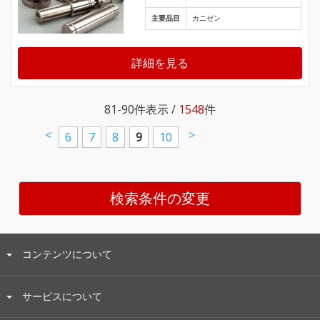
主要品目
カニゼン
詳細を見る
81-90
件表示 /
1548
件
<
>
6
7
8
9
10
検索条件の変更
コンテンツについて
サービスについて