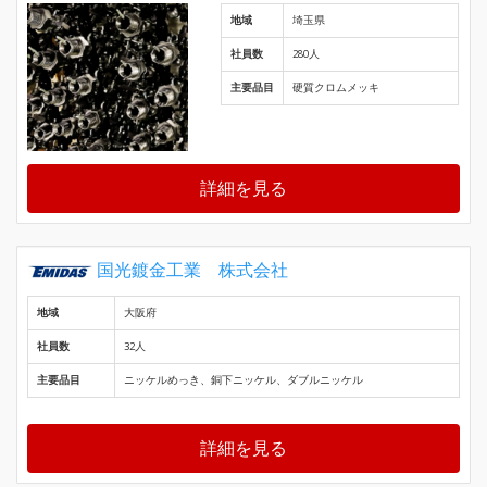
地域
埼玉県
社員数
280人
主要品目
硬質クロムメッキ
詳細を見る
国光鍍金工業 株式会社
地域
大阪府
社員数
32人
主要品目
ニッケルめっき、銅下ニッケル、ダブルニッケル
詳細を見る