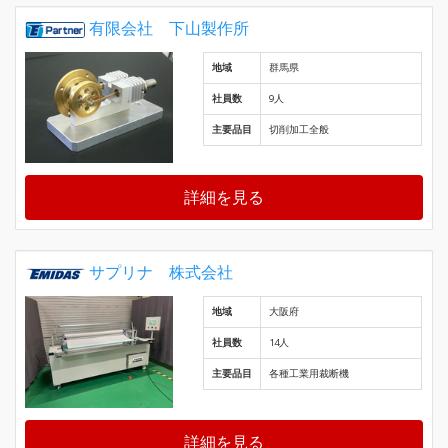
有限会社 下山製作所
地域
群馬県
社員数
9人
主要品目
切削加工全般
詳細を見る
サプリナ 株式会社
地域
大阪府
社員数
14人
主要品目
各種工業用裁断機
詳細を見る