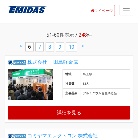
マイページ
51-60
件表示 /
248
件
<
>
6
7
8
9
10
株式会社 田島軽金属
地域
埼玉県
社員数
83人
主要品目
アルミニウム合金鋳造品
詳細を見る
コミヤマエレクトロン 株式会社