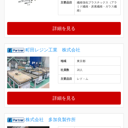
主要品目
繊維強化プラスチックス（アラ
ミド繊維・炭素繊維・ガラス繊
維）
詳細を見る
町田レジン工業 株式会社
地域
東京都
社員数
20人
主要品目
レド－ム
詳細を見る
株式会社 多加良製作所