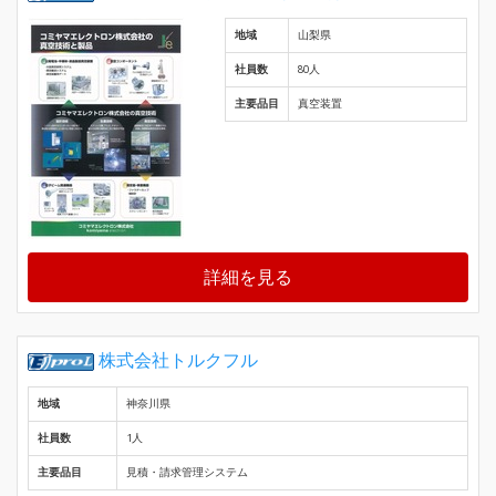
地域
山梨県
社員数
80人
主要品目
真空装置
詳細を見る
株式会社トルクフル
地域
神奈川県
社員数
1人
主要品目
見積・請求管理システム