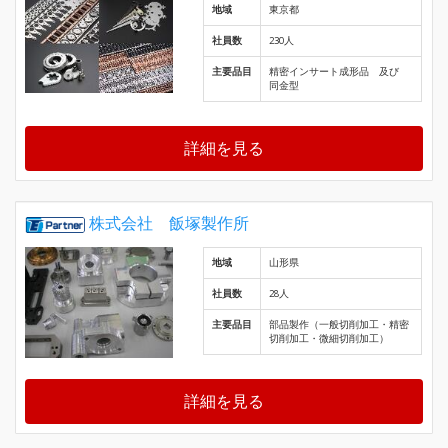
地域
東京都
社員数
230人
主要品目
精密インサート成形品 及び
同金型
詳細を見る
株式会社 飯塚製作所
地域
山形県
社員数
28人
主要品目
部品製作（一般切削加工・精密
切削加工・微細切削加工）
詳細を見る