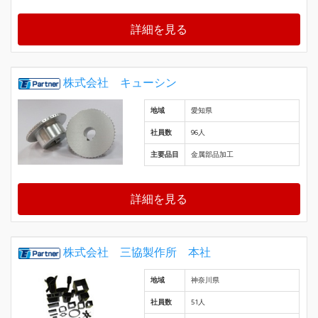
詳細を見る
株式会社 キューシン
地域
愛知県
社員数
96人
主要品目
金属部品加工
詳細を見る
株式会社 三協製作所 本社
地域
神奈川県
社員数
51人