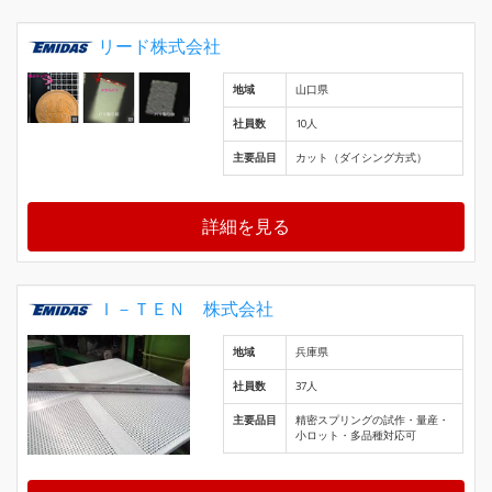
リード株式会社
地域
山口県
社員数
10人
主要品目
カット（ダイシング方式）
詳細を見る
Ｉ－ＴＥＮ 株式会社
地域
兵庫県
社員数
37人
主要品目
精密スプリングの試作・量産・
小ロット・多品種対応可