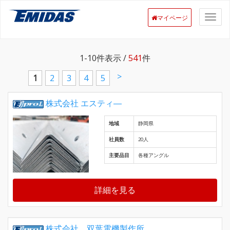
マイページ
1-10
件表示 /
541
件
>
1
2
3
4
5
株式会社 エスティ―
地域
静岡県
社員数
20人
主要品目
各種アングル
詳細を見る
株式会社 双葉電機製作所