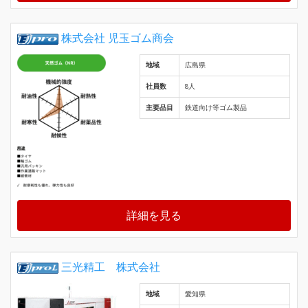
株式会社 児玉ゴム商会
地域
広島県
社員数
8人
主要品目
鉄道向け等ゴム製品
詳細を見る
三光精工 株式会社
地域
愛知県