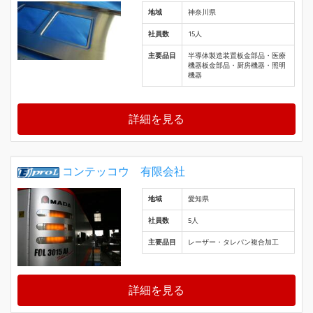
地域
神奈川県
社員数
15人
主要品目
半導体製造装置板金部品・医療
機器板金部品・厨房機器・照明
機器
詳細を見る
コンテッコウ 有限会社
地域
愛知県
社員数
5人
主要品目
レーザー・タレパン複合加工
詳細を見る