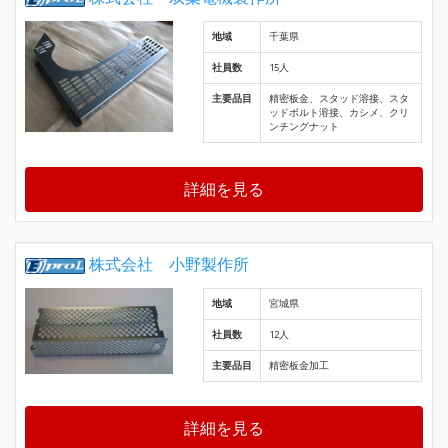
地域
千葉県
社員数
15人
主要品目
精密板金、スタッド溶接、スタ
ッドボルト溶接、カシメ、クリ
ンチングナット
詳細を見る
株式会社 小野製作所
地域
宮城県
社員数
12人
主要品目
精密板金加工
詳細を見る