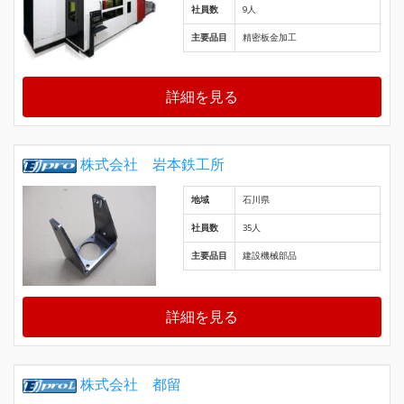
社員数
9人
主要品目
精密板金加工
詳細を見る
株式会社 岩本鉄工所
地域
石川県
社員数
35人
主要品目
建設機械部品
詳細を見る
株式会社 都留