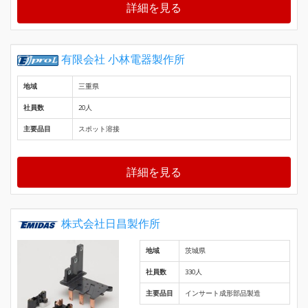
詳細を見る
有限会社 小林電器製作所
地域
三重県
社員数
20人
主要品目
スポット溶接
詳細を見る
株式会社日昌製作所
地域
茨城県
社員数
330人
主要品目
インサート成形部品製造