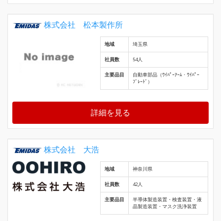
株式会社 松本製作所
地域
埼玉県
社員数
54人
主要品目
自動車部品（ﾜｲﾊﾟｰｱｰﾑ・ﾜｲﾊﾟｰ
ﾌﾞﾚｰﾄﾞ）
詳細を見る
株式会社 大浩
地域
神奈川県
社員数
42人
主要品目
半導体製造装置・検査装置・液
晶製造装置・マスク洗浄装置