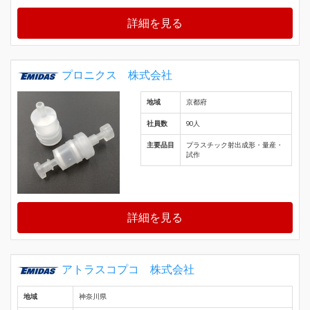
詳細を見る
プロニクス 株式会社
地域
京都府
社員数
90人
主要品目
プラスチック射出成形・量産・
試作
詳細を見る
アトラスコプコ 株式会社
地域
神奈川県