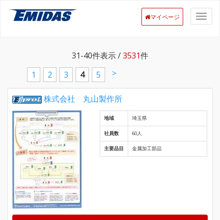
マイページ
31-40
件表示 /
3531
件
>
1
2
3
4
5
株式会社 丸山製作所
地域
埼玉県
社員数
60人
主要品目
金属加工部品