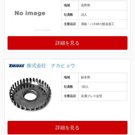
地域
長野県
社員数
25人
主要品目
薄板・バネ材の順送加工
詳細を見る
株式会社 ナカヒョウ
地域
岐阜県
社員数
120人
主要品目
金属プレス金型
詳細を見る