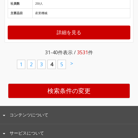
社員数
259人
主要品目
産業機械
詳細を見る
31-40
件表示 /
3531
件
>
1
2
3
4
5
検索条件の変更
コンテンツについて
サービスについて