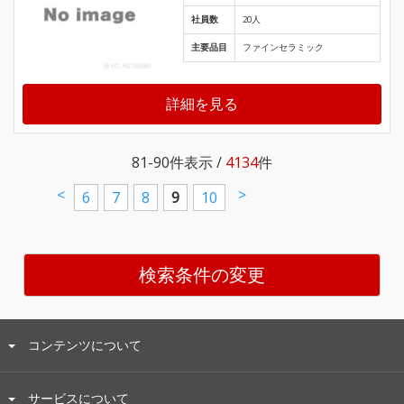
社員数
20人
主要品目
ファインセラミック
詳細を見る
81-90
件表示 /
4134
件
<
>
6
7
8
9
10
検索条件の変更
コンテンツについて
サービスについて