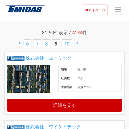
マイページ
81-90
件表示 /
4134
件
<
>
6
7
8
9
10
株式会社 ユーミック
地域
香川県
社員数
55人
主要品目
硬質クロム
詳細を見る
株式会社 ワイケイテック