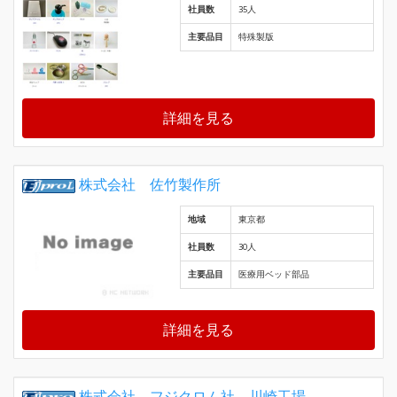
社員数
35人
主要品目
特殊製版
詳細を見る
株式会社 佐竹製作所
地域
東京都
社員数
30人
主要品目
医療用ベッド部品
詳細を見る
株式会社 フジクロム社 川崎工場