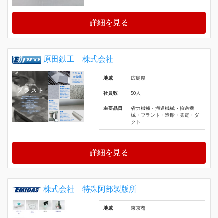
詳細を見る
原田鉄工 株式会社
地域
広島県
社員数
50人
主要品目
省力機械・搬送機械・輸送機
械・プラント・造船・発電・ダ
クト
詳細を見る
株式会社 特殊阿部製版所
地域
東京都