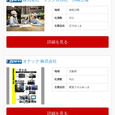
地域
神奈川県
社員数
37人
主要品目
正寸めっき
詳細を見る
オテック 株式会社
地域
大阪府
社員数
55人
主要品目
硬質クロムめっき
詳細を見る