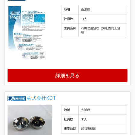
地域
山形県
社員数
11人
主要品目
有機含浸処理（気密性向上処
理）
詳細を見る
株式会社KDT
地域
大阪府
社員数
30人
主要品目
超精密研磨