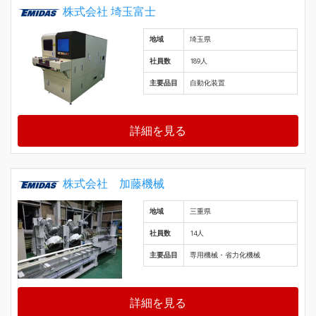
株式会社 埼玉富士
地域
埼玉県
社員数
189人
主要品目
自動化装置
詳細を見る
株式会社 加藤機械
地域
三重県
社員数
14人
主要品目
専用機械・省力化機械
詳細を見る