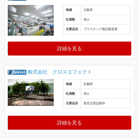
地域
大阪府
社員数
48人
主要品目
プラスチック製品製造業
詳細を見る
株式会社 クロスエフェクト
地域
京都府
社員数
40人
主要品目
真空注型品製作
詳細を見る