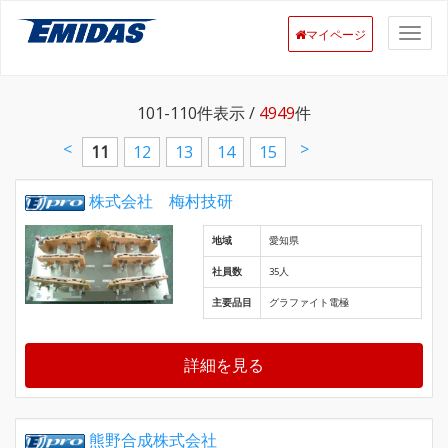
マイページ
101-110
件表示 /
4949
件
<
>
11
12
13
14
15
株式会社 梅村技研
地域
愛知県
社員数
35人
主要品目
グラファイト電極
詳細を見る
熊野合成株式会社