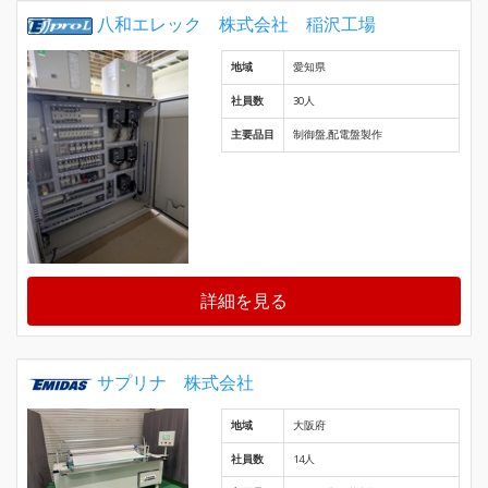
八和エレック 株式会社 稲沢工場
地域
愛知県
社員数
30人
主要品目
制御盤,配電盤製作
詳細を見る
サプリナ 株式会社
地域
大阪府
社員数
14人