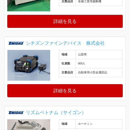
主要品目
各種工業用裁断機
詳細を見る
シチズンファインデバイス 株式会社
地域
山梨県
社員数
909人
主要品目
自動車用小型金属部品
詳細を見る
リズムベトナム（サイゴン）
地域
ホーチミン