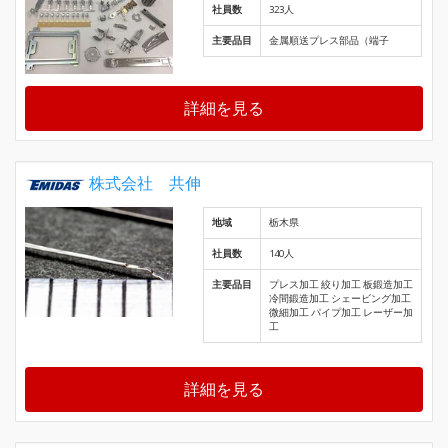
社員数
323人
主要品目
金属順送プレス部品（端子
詳細を見る
株式会社 共伸
地域
栃木県
社員数
140人
主要品目
プレス加工 絞り加工 板鍛造加工
冷間鍛造加工 シェービング加工
微細加工 パイプ加工 レーザー加
工
詳細を見る