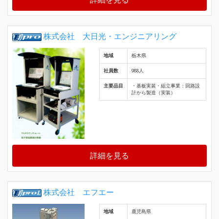
株式会社 大日光・エンジニアリング
地域
栃木県
社員数
988人
主要品目
・基板実装・組立事業：回路設
計から製造（実装）
詳細を見る
株式会社 エフエー
地域
鹿児島県