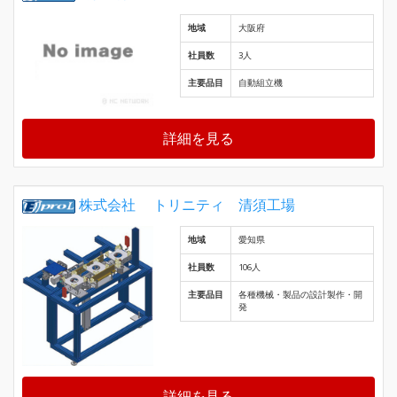
地域
大阪府
社員数
3人
主要品目
自動組立機
詳細を見る
株式会社 トリニティ 清須工場
地域
愛知県
社員数
106人
主要品目
各種機械・製品の設計製作・開
発
詳細を見る