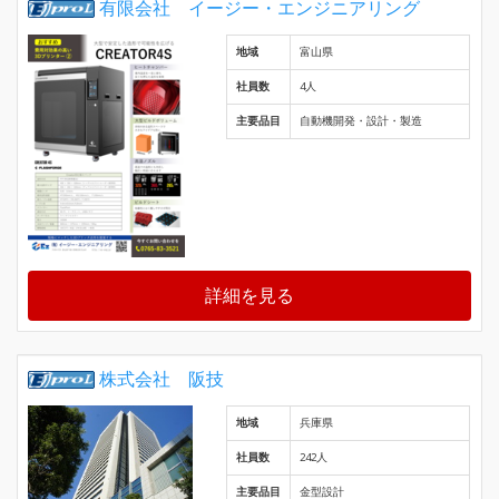
有限会社 イージー・エンジニアリング
地域
富山県
社員数
4人
主要品目
自動機開発・設計・製造
詳細を見る
株式会社 阪技
地域
兵庫県
社員数
242人
主要品目
金型設計