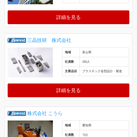
詳細を見る
三晶技研 株式会社
地域
富山県
社員数
250人
主要品目
プラスチック金型設計・製造
詳細を見る
株式会社 こうら
地域
愛知県
社員数
13人