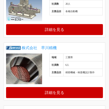
社員数
20人
主要品目
各種自動機
詳細を見る
株式会社 早川精機
地域
三重県
社員数
6人
主要品目
精密機械・検査機設計製作
詳細を見る