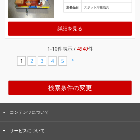
主要品目
スポット溶接治具
詳細を見る
1-10
件表示 /
4949
件
>
1
2
3
4
5
検索条件の変更
コンテンツについて
サービスについて