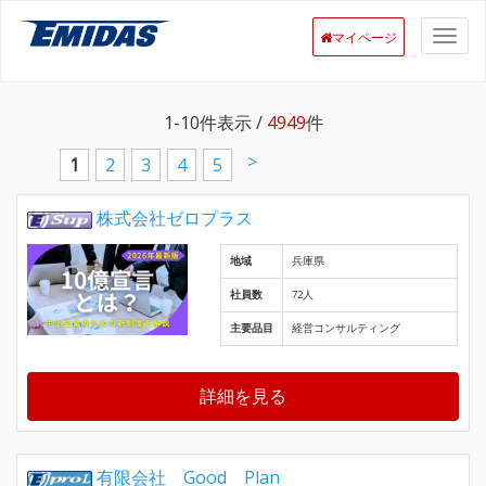
マイページ
1-10
件表示 /
4949
件
>
1
2
3
4
5
株式会社ゼロプラス
地域
兵庫県
社員数
72人
主要品目
経営コンサルティング
詳細を見る
有限会社 Good Plan