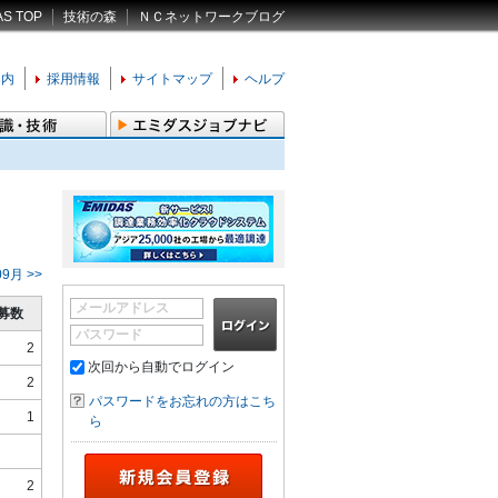
AS TOP
技術の森
ＮＣネットワークブログ
案内
採用情報
サイトマップ
ヘルプ
09月 >>
メールアドレス
募数
パスワード
2
次回から自動でログイン
2
パスワードをお忘れの方はこち
1
ら
2