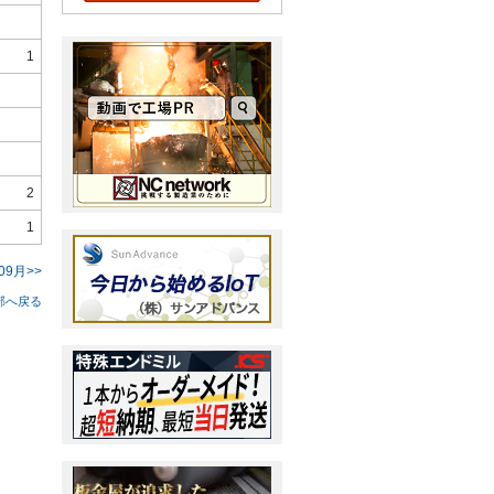
1
2
1
09月>>
部へ戻る