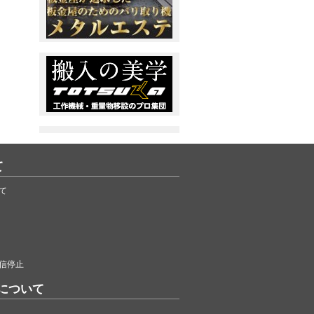
て
て
信停止
について