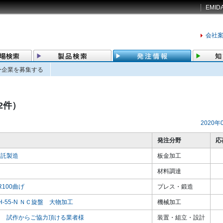
EMID
会社
ー企業を募集する
12件）
2020年
発注分野
応
の委託製造
板金加工
材料調達
径R100曲げ
プレス・鍛造
LH-55-N ＮＣ旋盤 大物加工
機械加工
ランス 試作からご協力頂ける業者様
装置・組立・設計