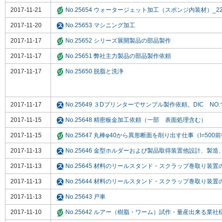
2017-11-21
No.25654 ウォータージェット加工（スポンジ内装材）_22
2017-11-20
No.25653 マシニング加工
2017-11-17
No.25652 シリーズ展開製品の部品製作
2017-11-17
No.25651 弊社主力製品の部品製作依頼
2017-11-17
No.25650 脱脂と洗浄
2017-11-17
No.25649 ３Dプリンターでサンプル製作依頼。DIC NO
2017-11-15
No.25648 精密板金加工依頼（一部 表面処理含む）
2017-11-15
No.25647 丸棒φ40から異形断面を削り出す仕事（l=500
2017-11-13
No.25646 金型ホルダーおよび製品取得装置他設計、製造
2017-11-13
No.25645 材料のリールスタンド・スクラップ巻取り装
2017-11-13
No.25644 材料のリールスタンド・スクラップ巻取り装
2017-11-13
No.25643 戸車
2017-11-10
No.25642 ルアー（樹脂・ワーム）試作・量産出来る業社