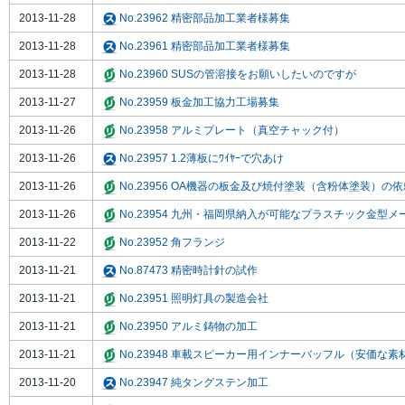
2013-11-28
No.23962 精密部品加工業者様募集
2013-11-28
No.23961 精密部品加工業者様募集
2013-11-28
No.23960 SUSの管溶接をお願いしたいのですが
2013-11-27
No.23959 板金加工協力工場募集
2013-11-26
No.23958 アルミプレート（真空チャック付）
2013-11-26
No.23957 1.2薄板にﾜｲﾔｰで穴あけ
2013-11-26
No.23956 OA機器の板金及び焼付塗装（含粉体塗装）の依
2013-11-26
No.23954 九州・福岡県納入が可能なプラスチック金型メ
2013-11-22
No.23952 角フランジ
2013-11-21
No.87473 精密時計針の試作
2013-11-21
No.23951 照明灯具の製造会社
2013-11-21
No.23950 アルミ鋳物の加工
2013-11-21
No.23948 車載スピーカー用インナーバッフル（安価な素
2013-11-20
No.23947 純タングステン加工