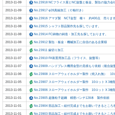
2013-11-09
No.23918 NCフライス屋とNC旋盤と板金、製缶の協力会
2013-11-09
No.23917 φ28真鍮加工（Ｃ軸付き）
2013-11-08
No.23916 アマダ製 NCT金型 種々 約400点 売りま
2013-11-08
No.23915 シャフト部品製作先を探しています。
2013-11-08
No.23914 FC鋳物の鋳造・加工先を探しております。
2013-11-08
No.23912 製缶・板金・機械加工に自信のある企業様
2013-11-07
No.23911 歯切り加工
2013-11-07
No.23910 FA装置用加工品（フライス、旋盤等）
2013-11-07
No.23909 ハンドプレス機用金型の見積もり依頼（複合旋
2013-11-06
No.23908 スローアウェイホルダー製作（焼入れ無） 10ロ
2013-11-05
No.23907 スローアウェイホルダー製作 10ロット X 3種
2013-11-05
No.23906 スローアウェイホルダー製作 10ロット X 3種
2013-11-01
No.23905 超微粒子超鋼 精密パンチ128本 製作依頼
2013-11-01
No.23904 部品加工～組付完成までをお願いできるとこ
2013-11-01
No.23903 部品加工～組付完成までをお願いできるとこ