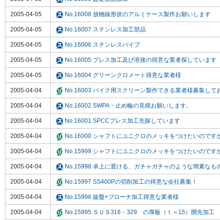
2005-04-05
No.16008 放物線形状のアルミケース製作お願いします
2005-04-05
No.16007 ステンレス加工部品
2005-04-05
No.16006 ステンレスパイプ
2005-04-05
No.16005 プレス加工及び溶接の得意な業者探しています
2005-04-05
No.16004 グリーンクロメート得意な業者様
2005-04-04
No.16003 バイク用スクリーン製作できる業者様募集して
2005-04-04
No.16002 SWPA・止め輪の見積お願いします。
2005-04-04
No.16001 SPCCプレス加工先探しています
2005-04-04
No.16000 シャフトにユニクロのメッキをつけたいのです
2005-04-04
No.15999 シャフトにユニクロのメッキをつけたいのです
2005-04-04
No.15998 卓上に置ける、ガチャガチャのような簡素なも
2005-04-04
No.15997 SS400Pの切削加工の得意な会社募集！
2005-04-04
No.15996 旋盤+ブローチ加工得意な業者様
2005-04-04
No.15995 ＳＵＳ316・329 の厚板（ｔ＝15）開先加工