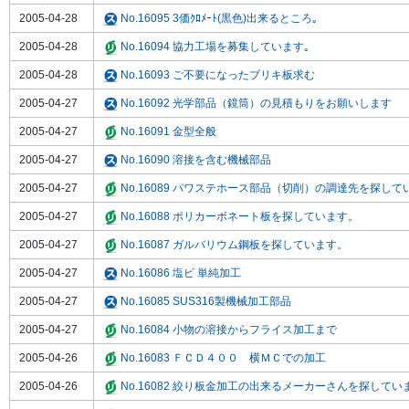
2005-04-28
No.16095 3価ｸﾛﾒｰﾄ(黒色)出来るところ｡
2005-04-28
No.16094 協力工場を募集しています｡
2005-04-28
No.16093 ご不要になったブリキ板求む
2005-04-27
No.16092 光学部品（鏡筒）の見積もりをお願いします
2005-04-27
No.16091 金型全般
2005-04-27
No.16090 溶接を含む機械部品
2005-04-27
No.16089 パワステホース部品（切削）の調達先を探して
2005-04-27
No.16088 ポリカーボネート板を探しています。
2005-04-27
No.16087 ガルバリウム鋼板を探しています。
2005-04-27
No.16086 塩ビ 単純加工
2005-04-27
No.16085 SUS316製機械加工部品
2005-04-27
No.16084 小物の溶接からフライス加工まで
2005-04-26
No.16083 ＦＣＤ４００ 横ＭＣでの加工
2005-04-26
No.16082 絞り板金加工の出来るメーカーさんを探してい