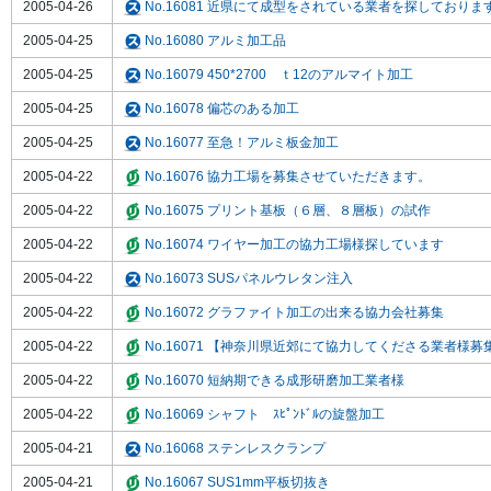
2005-04-26
No.16081 近県にて成型をされている業者を探しておりま
2005-04-25
No.16080 アルミ加工品
2005-04-25
No.16079 450*2700 ｔ12のアルマイト加工
2005-04-25
No.16078 偏芯のある加工
2005-04-25
No.16077 至急！アルミ板金加工
2005-04-22
No.16076 協力工場を募集させていただきます。
2005-04-22
No.16075 プリント基板（６層、８層板）の試作
2005-04-22
No.16074 ワイヤー加工の協力工場様探しています
2005-04-22
No.16073 SUSパネルウレタン注入
2005-04-22
No.16072 グラファイト加工の出来る協力会社募集
2005-04-22
No.16071 【神奈川県近郊にて協力してくださる業者様募
2005-04-22
No.16070 短納期できる成形研磨加工業者様
2005-04-22
No.16069 シャフト ｽﾋﾟﾝﾄﾞﾙの旋盤加工
2005-04-21
No.16068 ステンレスクランプ
2005-04-21
No.16067 SUS1mm平板切抜き