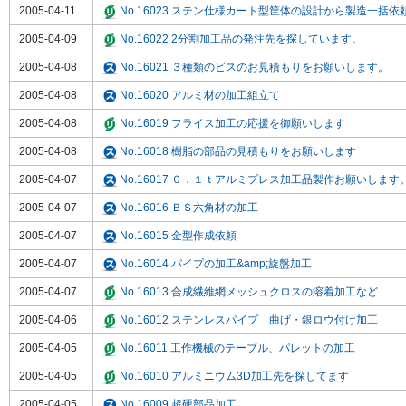
2005-04-11
No.16023 ステン仕様カート型筐体の設計から製造一括依
2005-04-09
No.16022 2分割加工品の発注先を探しています。
2005-04-08
No.16021 ３種類のビスのお見積もりをお願いします。
2005-04-08
No.16020 アルミ材の加工組立て
2005-04-08
No.16019 フライス加工の応援を御願いします
2005-04-08
No.16018 樹脂の部品の見積もりをお願いします
2005-04-07
No.16017 ０．１ｔアルミプレス加工品製作お願いします
2005-04-07
No.16016 ＢＳ六角材の加工
2005-04-07
No.16015 金型作成依頼
2005-04-07
No.16014 パイプの加工&amp;旋盤加工
2005-04-07
No.16013 合成繊維網メッシュクロスの溶着加工など
2005-04-06
No.16012 ステンレスパイプ 曲げ・銀ロウ付け加工
2005-04-05
No.16011 工作機械のテーブル、パレットの加工
2005-04-05
No.16010 アルミニウム3D加工先を探してます
2005-04-05
No.16009 超硬部品加工