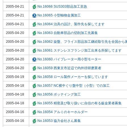
2005-04-21
No.16066 SUS303部品加工至急
2005-04-21
No.16065 小型軸物金属加工
2005-04-21
No.16064 治具の設計、製作先を探してます
2005-04-20
No.16063 自動車部品の切削加工先募集
2005-04-20
No.16062 旋盤、フライス部品加工継続取引先を全国から
2005-04-20
No.16061 ステンレスフランジ加工出来る所探してます
2005-04-20
No.16060 バイブレーター用小型モーター
2005-04-20
No.16059 西東京市近辺で内外径研磨業者
2005-04-19
No.16058 ロール製作メーカーを探しています
2005-04-18
No.16057 NC横中ぐり盤中型（小型）での加工
2005-04-18
No.16056 ポッテイング加工
2005-04-18
No.16055 精密及び取り扱いに自信の有る鈑金業者募集
2005-04-16
No.16054 アルミのキーホルダー
2005-04-16
No.16053 協力会社さん募集