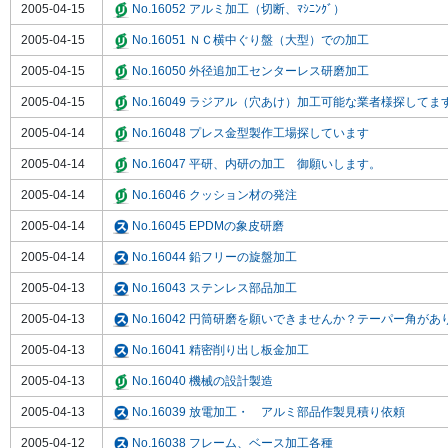
2005-04-15
No.16052 アルミ加工（切断、ﾏｼﾆﾝｸﾞ）
2005-04-15
No.16051 ＮＣ横中ぐり盤（大型）での加工
2005-04-15
No.16050 外径追加工センターレス研磨加工
2005-04-15
No.16049 ラジアル（穴あけ）加工可能な業者様探してま
2005-04-14
No.16048 プレス金型製作工場探しています
2005-04-14
No.16047 平研、内研の加工 御願いします。
2005-04-14
No.16046 クッション材の発注
2005-04-14
No.16045 EPDMの象皮研磨
2005-04-14
No.16044 鉛フリーの旋盤加工
2005-04-13
No.16043 ステンレス部品加工
2005-04-13
No.16042 円筒研磨を願いできませんか？テーパー角があ
2005-04-13
No.16041 精密削り出し板金加工
2005-04-13
No.16040 機械の設計製造
2005-04-13
No.16039 放電加工・ アルミ部品作製見積り依頼
2005-04-12
No.16038 フレーム、ベース加工各種