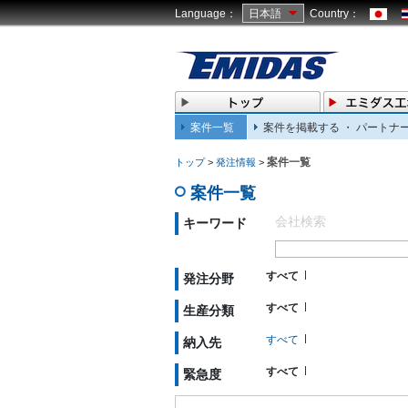
Language：
日本語
Country：
案件一覧
案件を掲載する ・ パートナ
案件一覧
トップ
>
発注情報
>
案件一覧
会社検索
キーワード
すべて
発注分野
すべて
生産分類
すべて
納入先
すべて
緊急度