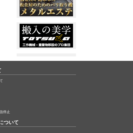
て
て
信停止
について