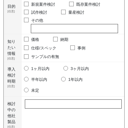
新規案件検討
既存案件検討
目的
[任意]
試作検討
量産検討
その他
価格
納期
知り
たい
仕様/スペック
事例
情報
サンプルの有無
[任意]
1ヶ月以内
3ヶ月以内
導入
検討
半年以内
1年以内
時期
[任意]
未定
検討
中の
他社
製品
[任意]