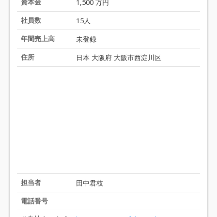
資本金
1,500 万円
o
社員数
15人
f
2
年間売上高
未登録
0
住所
日本 大阪府 大阪市西淀川区
担当者
田中君枝
電話番号