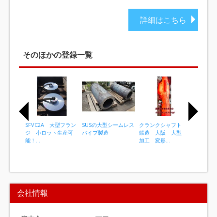
詳細はこちら
そのほかの登録一覧
SFVC2A 大型フラン
SUSの大型シームレス
クランクシャフト
コンロ
ジ 小ロット生産可
パイプ製造
鍛造 大阪 大型
ｶﾞｽ鎔
能！...
加工 変形...
西
I
t
会社情報
e
m
1