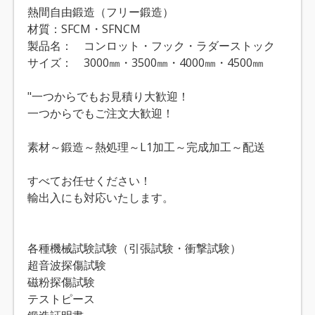
熱間自由鍛造（フリー鍛造）
材質：SFCM・SFNCM
製品名： コンロット・フック・ラダーストック
サイズ： 3000㎜・3500㎜・4000㎜・4500㎜
"一つからでもお見積り大歓迎！
一つからでもご注文大歓迎！
素材～鍛造～熱処理～L1加工～完成加工～配送
すべてお任せください！
輸出入にも対応いたします。
各種機械試験試験（引張試験・衝撃試験）
超音波探傷試験
磁粉探傷試験
テストピース