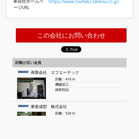
自社ホームペ
https://www.toufuku-tankou.co.jp/
ージURL
この会社にお問い合わせ
距離が近い会員
有限会社 エフエーテック
距離：418 m
機械加工
精密部品
東亜成型 株式会社
距離：524 m
発泡ウレタン金型
CAD,CAM