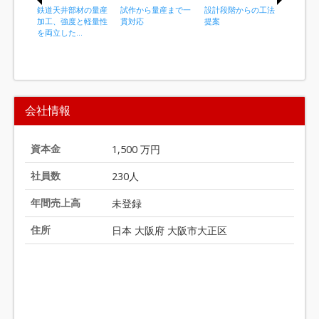
鉄道天井部材の量産
試作から量産まで一
設計段階からの工法
黒染め前
加工、強度と軽量性
貫対応
提案
対応
を両立した...
I
t
会社情報
e
m
1
資本金
1,500 万円
o
社員数
230人
f
2
年間売上高
未登録
0
住所
日本 大阪府 大阪市大正区