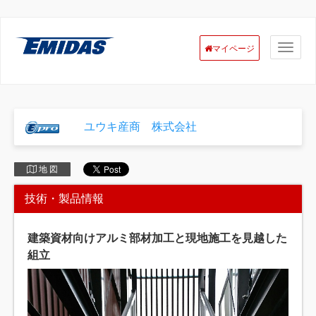
マイページ
ユウキ産商 株式会社
地 図
技術・製品情報
建築資材向けアルミ部材加工と現地施工を見越した
組立