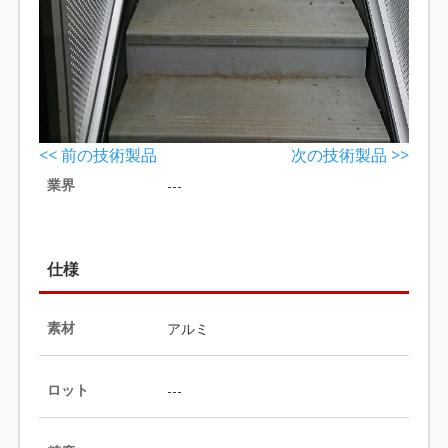
<< 前の技術製品
次の技術製品 >>
業界
---
仕様
素材
アルミ
ロット
---