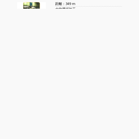
距離：349 m
大物機械加工
超精密機械加工
有限会社 大正製作所
距離：483 m
大物加工4t車で運送可能なもの
SUS歯先ライナー付スプロケット
有限会社 市川商店
距離：981 m
特殊真鍮C6782・C4641・C371
快削真鍮C3604、銅C1100・C10
株式会社 光電機製作所
距離：1 km
動力・制御・操作盤の設計・製作
電装・配線工事
株式会社 タダシ製作所