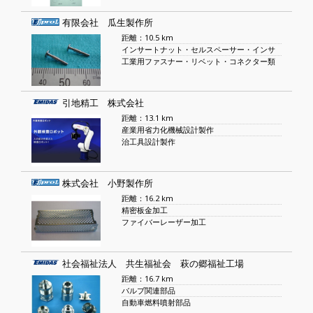
有限会社 瓜生製作所
距離：10.5 km
インサートナット・セルスペーサー・インサ
工業用ファスナー・リベット・コネクター類
引地精工 株式会社
距離：13.1 km
産業用省力化機械設計製作
治工具設計製作
株式会社 小野製作所
距離：16.2 km
精密板金加工
ファイバーレーザー加工
社会福祉法人 共生福祉会 萩の郷福祉工場
距離：16.7 km
バルブ関連部品
自動車燃料噴射部品