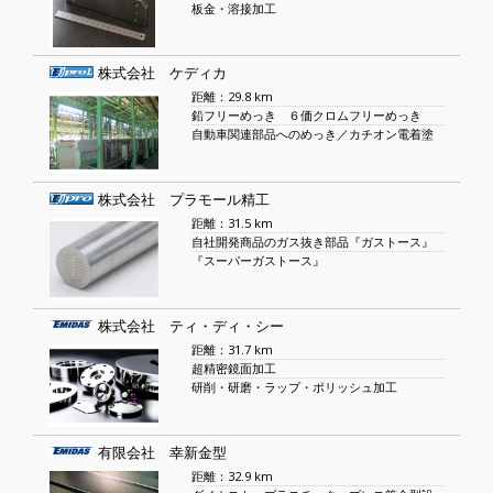
板金・溶接加工
株式会社 ケディカ
距離：29.8 km
鉛フリーめっき ６価クロムフリーめっき
自動車関連部品へのめっき／カチオン電着塗
株式会社 プラモール精工
距離：31.5 km
自社開発商品のガス抜き部品『ガストース』
『スーパーガストース』
株式会社 ティ・ディ・シー
距離：31.7 km
超精密鏡面加工
研削・研磨・ラップ・ポリッシュ加工
有限会社 幸新金型
距離：32.9 km