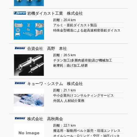
岩機ダイカスト工業 株式会社
距離：20.4 km
アルミ・亜鉛ダイカスト製品
特殊金型構造による超高速精密亜鉛ダイカス
合資会社 高野 本社
距離：20.5 km
チタン加工(多層肉盛溶接)及び機械加工
耐摩耗：曲げ加工,研磨
キョーワ・システム 株式会社
距離：21.1 km
中小企業向けコンサルティングサービス
外国人 人材紹介業務
株式会社 高秋商会
距離：22.1 km
搬送用・駆動用ベルト販売・現場エンドレス
オイルシール・Oリング・空圧・油圧パッキ