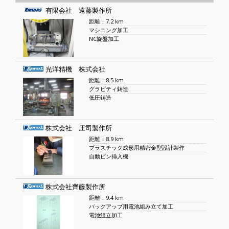
有限会社 遠藤製作所
距離：7.2 km
マシニング加工
NC旋盤加工
光洋精機 株式会社
距離：8.5 km
グラビティ鋳造
低圧鋳造
株式会社 庄司製作所
距離：8.9 km
プラスチック成形用精密金型設計製作
自動ピン挿入機
株式会社齊藤製作所
距離：9.4 km
バックアップ用電池組み立て加工
電池組立加工