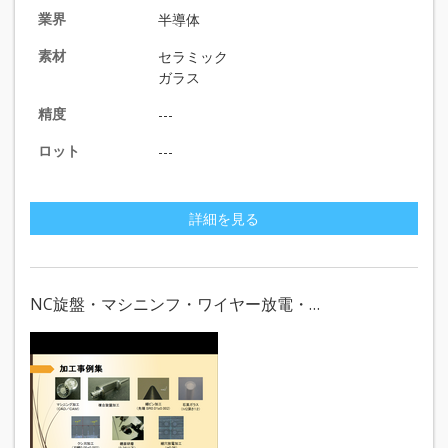
業界
半導体
素材
セラミック
ガラス
精度
---
ロット
---
詳細を見る
NC旋盤・マシニンフ・ワイヤー放電・…