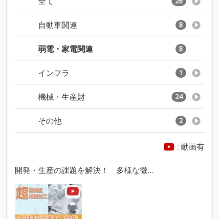
全て
26
自動車関連
8
弱電・家電関連
8
インフラ
1
機械・生産財
24
その他
2
: 動画有
開発・生産の課題を解決！ 多様な微…