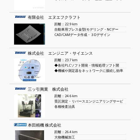
有限会社 エヌエフクラフト
距離：22.9 km
自動車用プレス金型(モデリング・NCデー
CAD/CAMデータ作成・３Dデザイン
株式会社 エンジニア・サイエンス
距離：23.7 km
◆各社PLCソフト開発・情報処理ソフト開
◆機械や測定器をネットワークに接続し効率
三ッ引興業 株式会社
距離：24.6 km
受託測定・リバースエンジニアリングサービ
各種検査治具
本田精機 株式会社
距離：26.4 km
大物機械加工