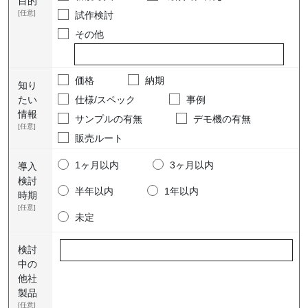
目的
[任意]
試作検討
その他
価格
納期
知り
たい
仕様/スペック
事例
情報
サンプルの有無
デモ機の有無
[任意]
販売ルート
1ヶ月以内
3ヶ月以内
導入
検討
半年以内
1年以内
時期
[任意]
未定
検討
中の
他社
製品
[任意]