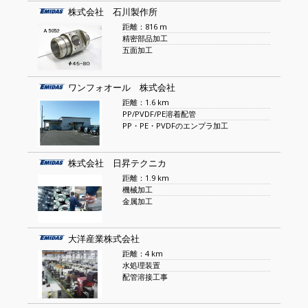
株式会社 石川製作所
距離：816 m
精密部品加工
五面加工
ワンフォオール 株式会社
距離：1.6 km
PP/PVDF/PE溶着配管
PP・PE・PVDFのエンプラ加工
株式会社 日昇テクニカ
距離：1.9 km
機械加工
金属加工
大洋産業株式会社
距離：4 km
水処理装置
配管溶接工事