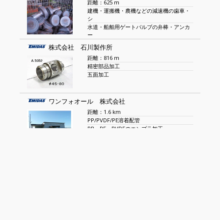
距離：625 m
建機・運搬機・農機などの減速機の歯車・
シ
水道・船舶用ゲートバルブの弁棒・アンカ
ー
株式会社 石川製作所
距離：816 m
精密部品加工
五面加工
ワンフォオール 株式会社
距離：1.6 km
PP/PVDF/PE溶着配管
PP・PE・PVDFのエンプラ加工
株式会社 日昇テクニカ
距離：1.9 km
機械加工
金属加工
大洋産業株式会社
距離：4 km