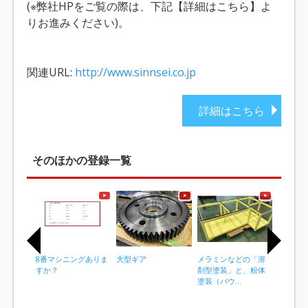
(※弊社HPをご覧の際は、下記【詳細はこちら】よ
りお進みください)。
関連URL:
http://www.sinnsei.co.jp
詳細はこちら
そのほかの登録一覧
8番マシニングありま
大型ギア
メラミンなどの「溶
産業機械
すか？
剤型塗装」と、粉体
く使われ
塗装（パウ...
類