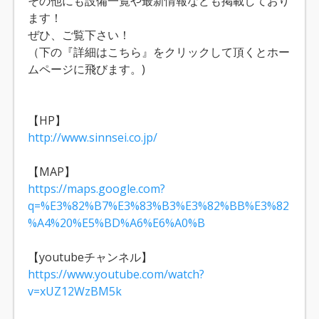
その他にも設備一覧や最新情報なども掲載しており
ます！
ぜひ、ご覧下さい！
（下の『詳細はこちら』をクリックして頂くとホー
ムページに飛びます。)
【HP】
http://www.sinnsei.co.jp/
【MAP】
https://maps.google.com?
q=%E3%82%B7%E3%83%B3%E3%82%BB%E3%82
%A4%20%E5%BD%A6%E6%A0%B
【youtubeチャンネル】
https://www.youtube.com/watch?
v=xUZ12WzBM5k