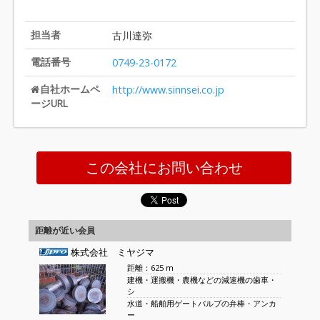
担当者
古川達弥
電話番号
0749-23-0172
自社ホームペ
http://www.sinnsei.co.jp
ージURL
この会社にお問い合わせ
距離が近い会員
株式会社 ミヤジマ
距離：625 m
建機・運搬機・農機などの減速機の歯車・
シ
水道・船舶用ゲートバルブの弁棒・アンカ
ー