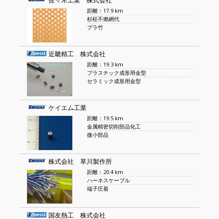
佐々木工業 株式会社
距離：17.9 km
杉柾不燃網代
プラ竹
近畿精工 株式会社
距離：19.3 km
プラスチック成形用金型
セラミック成形用金型
ケイエム工業
距離：19.5 km
金属精密切削部品化工
微小部品
株式会社 草川製作所
距離：20.4 km
ハーネスケーブル
端子圧着
国友熱工 株式会社