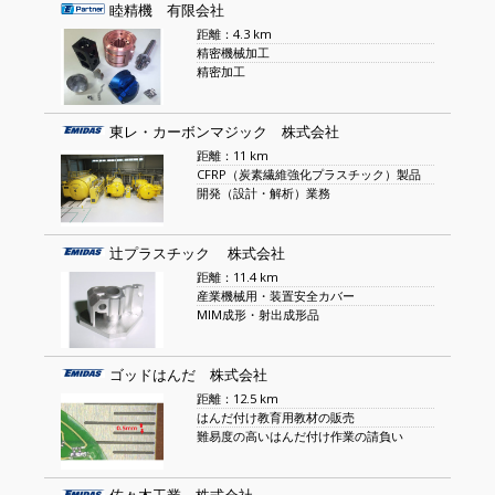
睦精機 有限会社
距離：4.3 km
精密機械加工
精密加工
東レ・カーボンマジック 株式会社
距離：11 km
CFRP（炭素繊維強化プラスチック）製品
開発（設計・解析）業務
辻プラスチック 株式会社
距離：11.4 km
産業機械用・装置安全カバー
MIM成形・射出成形品
ゴッドはんだ 株式会社
距離：12.5 km
はんだ付け教育用教材の販売
難易度の高いはんだ付け作業の請負い