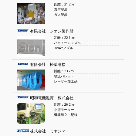
距離：21.2 km
真空浸炭
ガス浸炭
有限会社 シオン製作所
距離：22.1 km
バキュームノズル
3WAYノズル
有限会社 松葉溶接
距離：23 km
物流パレット
レーザー加工品
昭和電機滋賀 株式会社
距離：26.2 km
小型モーター
機器組立・配線
株式会社 ミヤジマ