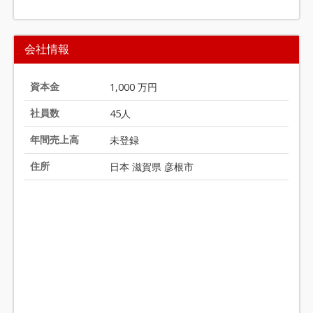
I
t
会社情報
e
m
1
資本金
1,000 万円
o
社員数
45人
f
2
年間売上高
未登録
0
住所
日本 滋賀県 彦根市