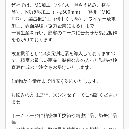
弊社では、MC加工（バイス、押さえ込み、横型
等）、NC旋盤加工（～φ600mm）、溶接（MIG、
TIG）、製缶後加工（横中ぐり盤）、ワイヤー放電
加工、表面処理（協力企業による）まで
一貫生産を行い、顧客のニーズに合わせた製品製作
を心がけております
検査機器として3次元測定器を導入しておりますの
で、精度の厳しい商品、幾何公差の入った製品や検
査表作成のご注文もお受けいたします。
1品物から量産まで幅広く対応いたします。
お悩みの方は是非、㈱シンセイまでご相談ください
ませ
ホームページに精密加工技術や精密部品、製缶部品
等、