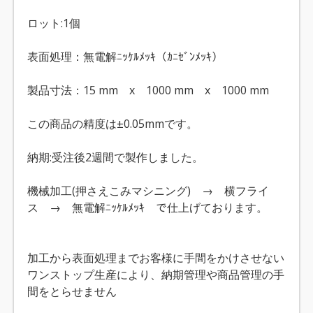
ロット:1個
表面処理：無電解ﾆｯｹﾙﾒｯｷ（ｶﾆｾﾞﾝﾒｯｷ）
製品寸法：15 mm x 1000 mm x 1000 mm
この商品の精度は±0.05mmです。
納期:受注後2週間で製作しました。
機械加工(押さえこみマシニング) → 横フライ
ス → 無電解ﾆｯｹﾙﾒｯｷ で仕上げております。
加工から表面処理までお客様に手間をかけさせない
ワンストップ生産により、納期管理や商品管理の手
間をとらせません