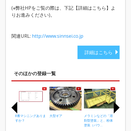
(※弊社HPをご覧の際は、下記【詳細はこちら】よ
りお進みください)。
関連URL:
http://www.sinnsei.co.jp
詳細はこちら
そのほかの登録一覧
8番マシニングありま
大型ギア
メラミンなどの「溶
産業機械
すか？
剤型塗装」と、粉体
く使われ
塗装（パウ...
類