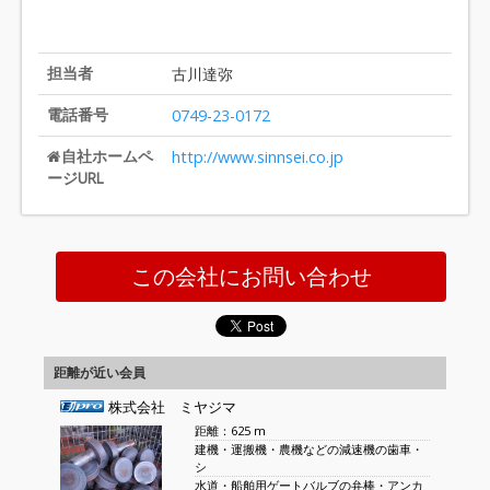
担当者
古川達弥
電話番号
0749-23-0172
自社ホームペ
http://www.sinnsei.co.jp
ージURL
この会社にお問い合わせ
距離が近い会員
株式会社 ミヤジマ
距離：625 m
建機・運搬機・農機などの減速機の歯車・
シ
水道・船舶用ゲートバルブの弁棒・アンカ