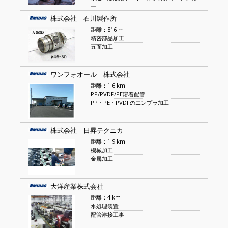
ー
株式会社 石川製作所
距離：816 m
精密部品加工
五面加工
ワンフォオール 株式会社
距離：1.6 km
PP/PVDF/PE溶着配管
PP・PE・PVDFのエンプラ加工
株式会社 日昇テクニカ
距離：1.9 km
機械加工
金属加工
大洋産業株式会社
距離：4 km
水処理装置
配管溶接工事