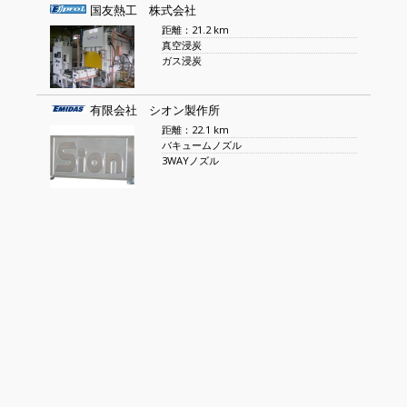
国友熱工 株式会社
距離：21.2 km
真空浸炭
ガス浸炭
有限会社 シオン製作所
距離：22.1 km
バキュームノズル
3WAYノズル
有限会社 松葉溶接
距離：23 km
物流パレット
レーザー加工品
昭和電機滋賀 株式会社
距離：26.2 km
小型モーター
機器組立・配線