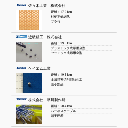
佐々木工業 株式会社
距離：17.9 km
杉柾不燃網代
プラ竹
近畿精工 株式会社
距離：19.3 km
プラスチック成形用金型
セラミック成形用金型
ケイエム工業
距離：19.5 km
金属精密切削部品化工
微小部品
株式会社 草川製作所
距離：20.4 km
ハーネスケーブル
端子圧着