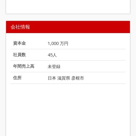
I
t
会社情報
e
m
1
資本金
1,000 万円
o
社員数
45人
f
2
年間売上高
未登録
0
住所
日本 滋賀県 彦根市