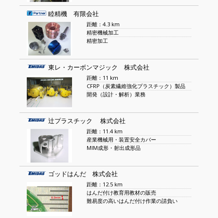
睦精機 有限会社
距離：4.3 km
精密機械加工
精密加工
東レ・カーボンマジック 株式会社
距離：11 km
CFRP（炭素繊維強化プラスチック）製品
開発（設計・解析）業務
辻プラスチック 株式会社
距離：11.4 km
産業機械用・装置安全カバー
MIM成形・射出成形品
ゴッドはんだ 株式会社
距離：12.5 km
はんだ付け教育用教材の販売
難易度の高いはんだ付け作業の請負い