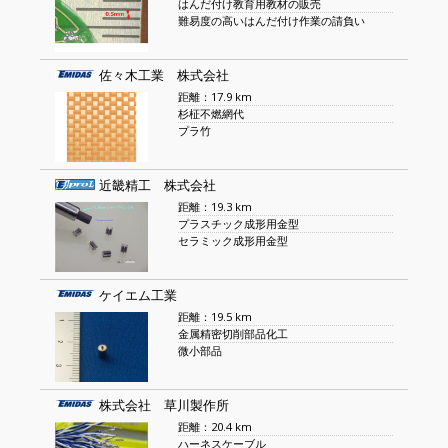
はんだ付け教育用教材の販売
難易度の高いはんだ付け作業の請負い
佐々木工業 株式会社
距離：17.9 km
杉柾不燃網代
プラ竹
近畿精工 株式会社
距離：19.3 km
プラスチック成形用金型
セラミック成形用金型
ケイエム工業
距離：19.5 km
金属精密切削部品化工
微小部品
株式会社 草川製作所
距離：20.4 km
ハーネスケーブル