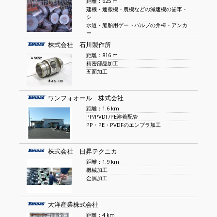
距離：625 m
建機・運搬機・農機などの減速機の歯車・
シ
水道・船舶用ゲートバルブの弁棒・アンカ
ー
株式会社 石川製作所
距離：816 m
精密部品加工
五面加工
ワンフォオール 株式会社
距離：1.6 km
PP/PVDF/PE溶着配管
PP・PE・PVDFのエンプラ加工
株式会社 日昇テクニカ
距離：1.9 km
機械加工
金属加工
大洋産業株式会社
距離：4 km