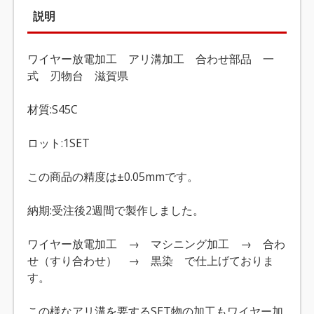
説明
ワイヤー放電加工 アリ溝加工 合わせ部品 一
式 刃物台 滋賀県
材質:S45C
ロット:1SET
この商品の精度は±0.05mmです。
納期:受注後2週間で製作しました。
ワイヤー放電加工 → マシニング加工 → 合わ
せ（すり合わせ） → 黒染 で仕上げておりま
す。
この様なアリ溝を要するSET物の加工もワイヤー加