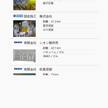
端子圧着
国友熱工 株式会社
距離：21.2 km
真空浸炭
ガス浸炭
有限会社 シオン製作所
距離：22.1 km
バキュームノズル
3WAYノズル
有限会社 松葉溶接
距離：23 km
物流パレット
レーザー加工品
昭和電機滋賀 株式会社
距離：26.2 km
小型モーター