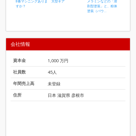
8番マシニングありま
大型ギア
メラミンなどの「溶
産業機械
すか？
剤型塗装」と、粉体
く使われ
塗装（パウ...
類
I
t
会社情報
e
m
1
資本金
1,000 万円
o
社員数
45人
f
2
年間売上高
未登録
0
住所
日本 滋賀県 彦根市