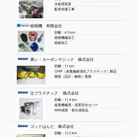
水処理装置
配管溶接工事
睦精機 有限会社
距離：4.3 km
精密機械加工
精密加工
東レ・カーボンマジック 株式会社
距離：11 km
CFRP（炭素繊維強化プラスチック）製品
開発（設計・解析）業務
辻プラスチック 株式会社
距離：11.4 km
産業機械用・装置安全カバー
MIM成形・射出成形品
ゴッドはんだ 株式会社
距離：12.5 km