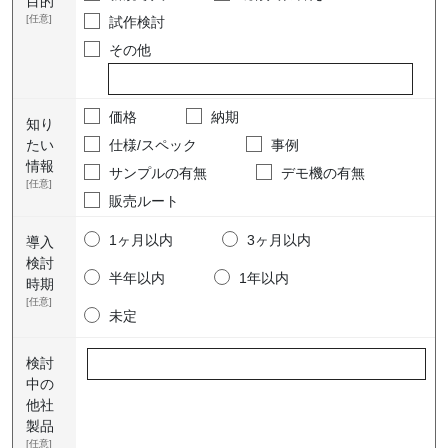
目的
[任意]
試作検討
その他
価格
納期
知り
たい
仕様/スペック
事例
情報
サンプルの有無
デモ機の有無
[任意]
販売ルート
1ヶ月以内
3ヶ月以内
導入
検討
半年以内
1年以内
時期
[任意]
未定
検討
中の
他社
製品
[任意]