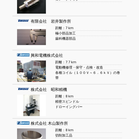
有限会社 岩井製作所
距離：7 km
極小部品加工
歯科機器部品
興和電機株式会社
距離：7.7 km
電動機修理・保守・点検・改造
各種コイル（１００Ｖ～６．６ｋＶ）の巻
替
株式会社 昭和精機
距離：8 km
精密スピンドル
ドローイングバー
株式会社 木山製作所
距離：8 km
切削加工品