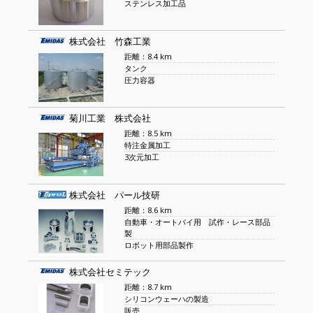
ステンレス加工品
株式会社 竹森工業
距離：8.4 km
タンク
圧力容器
菊川工業 株式会社
距離：8.5 km
特注金属加工
3次元加工
株式会社 パール技研
距離：8.6 km
自動車・オートバイ用 試作・レース部品
製
ロボット用部品製作
株式会社セミテック
距離：8.7 km
シリコンウェーハの製造
販売