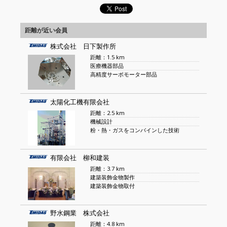
距離が近い会員
株式会社 日下製作所
距離：1.5 km
医療機器部品
高精度サーボモーター部品
太陽化工機有限会社
距離：2.5 km
機械設計
粉・熱・ガスをコンバインした技術
有限会社 柳和建装
距離：3.7 km
建築装飾金物製作
建築装飾金物取付
野水鋼業 株式会社
距離：4.8 km