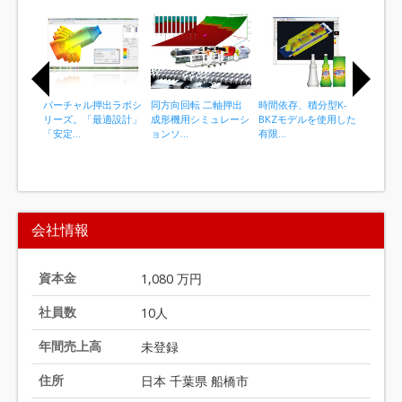
バーチャル押出ラボシ
同方向回転 二軸押出
時間依存、積分型K-
同方向
リーズ。「最適設計」
成形機用シミュレーシ
BKZモデルを使用した
成形機
「安定...
ョンソ...
有限...
ョンソ..
I
t
会社情報
e
m
1
資本金
1,080 万円
o
社員数
10人
f
5
年間売上高
未登録
住所
日本 千葉県 船橋市