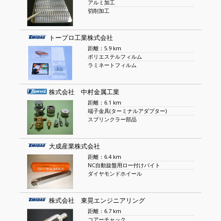
アルミ加工
切削加工
トープロ工業株式会社
距離：5.9 km
ポリエステルフィルム
ラミネートフィルム
株式会社 中村金属工業
距離：6.1 km
端子金具(ターミナルアダプター)
スプリンクラー部品
大成産業株式会社
距離：6.4 km
NC自動旋盤用ロー付けバイト
ダイヤモンドホイール
株式会社 東晃エンジニアリング
距離：6.7 km
コアーチャック