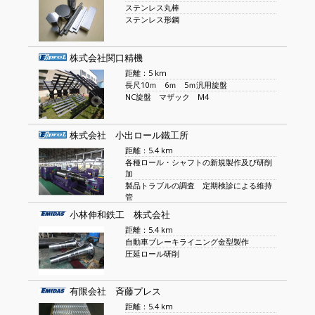
ステンレス丸棒
ステンレス形鋼
株式会社関口精機
距離：5 km
長尺10ｍ 6ｍ 5ｍ汎用旋盤
NC旋盤 マザック M4
株式会社 小出ロール鐵工所
距離：5.4 km
各種ロール・シャフトの新規製作及び研削
加
製品トラブルの調査 定期検診による維持
管
小林伸和鉄工 株式会社
距離：5.4 km
自動車ブレーキライニング金型製作
圧延ロール研削
有限会社 斉藤プレス
距離：5.4 km