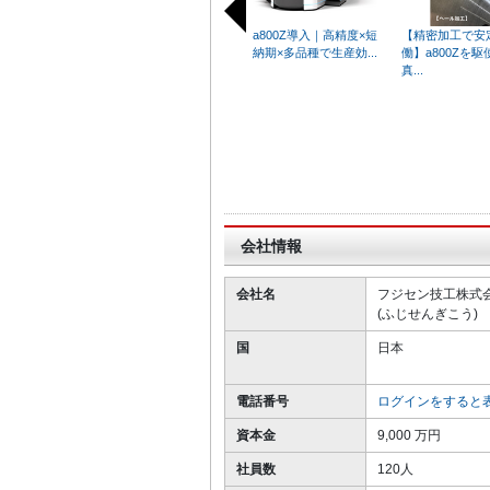
a800Z導入｜高精度×短
【精密加工で安
納期×多品種で生産効...
働】a800Zを
真...
I
t
e
m
1
o
会社情報
f
2
会社名
フジセン技工株式
0
(ふじせんぎこう)
国
日本
電話番号
ログインをすると
資本金
9,000 万円
社員数
120人