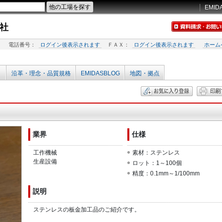
EMID
社
電話番号：
ログイン後表示されます
ＦＡＸ：
ログイン後表示されます
ホーム
沿革・理念・品質規格
EMIDASBLOG
地図・拠点
業界
仕様
工作機械
素材：ステンレス
生産設備
ロット：1～100個
精度：0.1mm～1/100mm
説明
ステンレスの板金加工品のご紹介です。