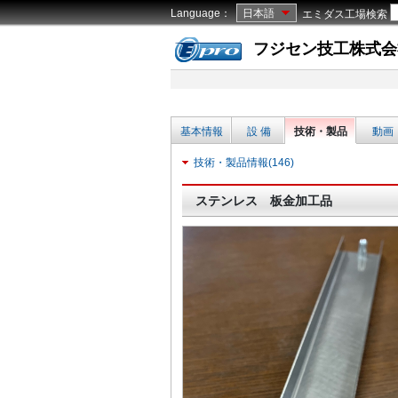
Language：
日本語
エミダス工場検索
フジセン技工株式会
基本情報
設 備
技術・製品
動画
技術・製品情報(146)
ステンレス 板金加工品