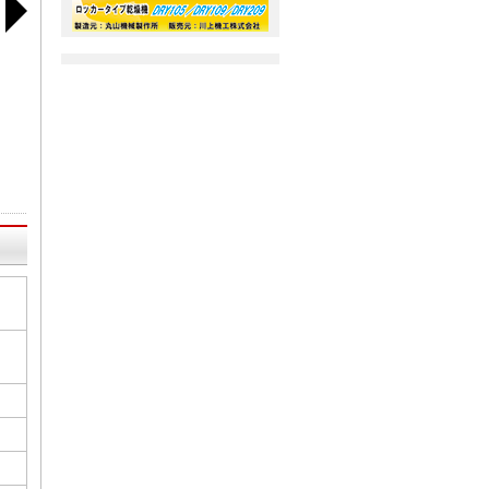
【研磨なしでRa0.3以
【OEM・ODM】電気・
ポンプ点検を効率化！
半導
下】深さ1.2mmでも...
電子部品、電気配線、
高精度サクションユニ
加工
機...
ット製...
ス・ア