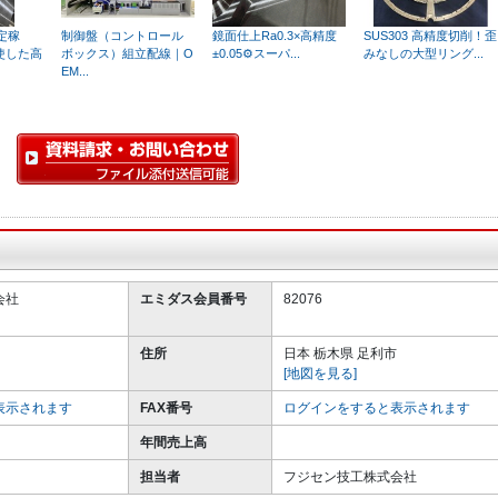
定稼
制御盤（コントロール
鏡面仕上Ra0.3×高精度
SUS303 高精度切削！歪
駆使した高
ボックス）組立配線｜O
±0.05⚙️スーパ...
みなしの大型リング...
EM...
会社
エミダス会員番号
82076
住所
日本 栃木県 足利市
[地図を見る]
表示されます
FAX番号
ログインをすると表示されます
年間売上高
担当者
フジセン技工株式会社