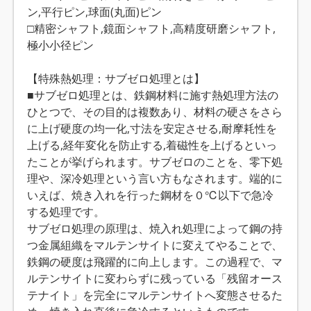
ン,平行ピン,球面(丸面)ピン
□精密シャフト,鏡面シャフト,高精度研磨シャフト,
極小小径ピン
【特殊熱処理：サブゼロ処理とは】
■サブゼロ処理とは、鉄鋼材料に施す熱処理方法の
ひとつで、その目的は複数あり、材料の硬さをさら
に上げ硬度の均一化,寸法を安定させる,耐摩耗性を
上げる,経年変化を防止する,着磁性を上げるといっ
たことが挙げられます。サブゼロのことを、零下処
理や、深冷処理という言い方もなされます。端的に
いえば、焼き入れを行った鋼材を０℃以下で急冷
する処理です。
サブゼロ処理の原理は、焼入れ処理によって鋼の持
つ金属組織をマルテンサイトに変えてやることで、
鉄鋼の硬度は飛躍的に向上します。この過程で、マ
ルテンサイトに変わらずに残っている「残留オース
テナイト」を完全にマルテンサイトへ変態させるた