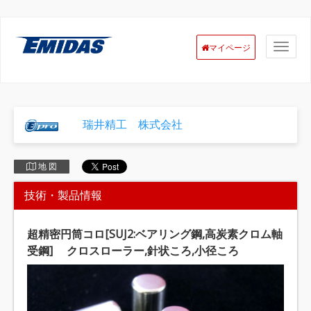
マイページ
瑞井精工 株式会社
地 図
技術・製品情報
超精密円筒コロ[SUJ2:ベアリング鋼,高炭素クロム軸
受鋼] クロスローラー,針状ころ,小径ころ