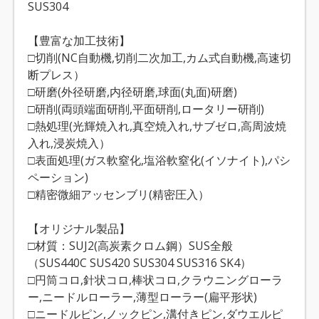
SUS304
【豊富な加工技術】
□切削(NC自動機,切削二次加工,カム式自動機,高速切
断プレス）
□研磨(外径研磨,内径研磨,球面(丸面)研磨)
□研削(両頭端面研削,平面研削,ロータリー研削)
□熱処理(光輝焼入れ,真空焼入れ,サブゼロ,高周波焼
入れ,浸炭焼入）
□表面処理(ガス軟窒化,塩浴軟窒化(イソナイト),パシ
ペーション)
□精密微細アッセンブリ(精密圧入）
【オリジナル製品】
□材質：SUJ2(高炭素クロム鋼）SUS全般
（SUS440C SUS420 SUS304 SUS316 SK4）
□円筒コロ,針状コロ,棒状コロ,クラウニングローラ
ー,ニードルローラー,薄型ローラー(扁平形状)
□ニードルピン,ノックピン,溝付きピン,ダウエルピ