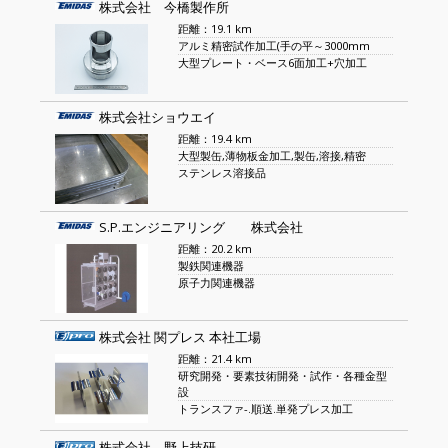
株式会社 今橋製作所
距離：19.1 km
アルミ精密試作加工(手の平～3000mm
大型プレート・ベース6面加工+穴加工
株式会社ショウエイ
距離：19.4 km
大型製缶,薄物板金加工,製缶,溶接,精密
ステンレス溶接品
S.P.エンジニアリング 株式会社
距離：20.2 km
製鉄関連機器
原子力関連機器
株式会社 関プレス 本社工場
距離：21.4 km
研究開発・要素技術開発・試作・各種金型
設
トランスファ-.順送.単発プレス加工
株式会社 野上技研