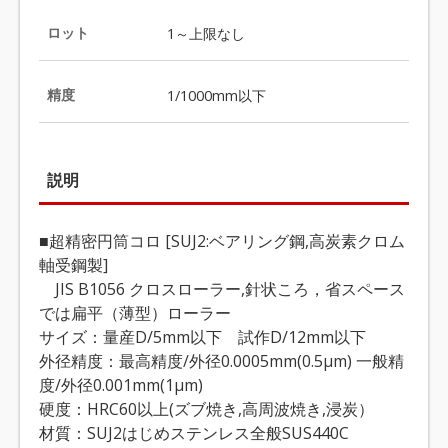
ロット
1～上限なし
精度
1/1000mm以下
説明
■超精密円筒コロ [SUJ2:ベアリング鋼,高炭素クロム
軸受鋼製]
JIS B1056 クロスローラー,針状ころ，省スペース
では扁平（薄型）ローラー
サイズ：量産D/5mm以下 試作D/12mm以下
外径精度：最高精度/外径0.0005mm(0.5μm) 一般精
度/外径0.001mm(1μm)
硬度：HRC60以上(ズブ焼き,高周波焼き,浸炭）
材質：SUJ2はじめステンレス全般SUS440C