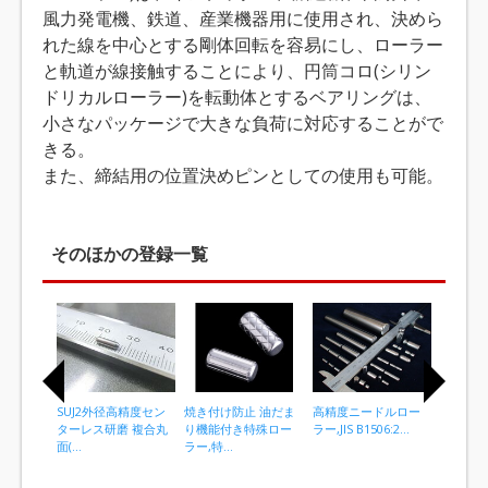
風力発電機、鉄道、産業機器用に使用され、決めら
れた線を中心とする剛体回転を容易にし、ローラー
と軌道が線接触することにより、円筒コロ(シリン
ドリカルローラー)を転動体とするベアリングは、
小さなパッケージで大きな負荷に対応することがで
きる。
また、締結用の位置決めピンとしての使用も可能。
そのほかの登録一覧
SUJ2外径高精度セン
焼き付け防止 油だま
高精度ニードルロー
円筒ころ
ターレス研磨 複合丸
り機能付き特殊ロー
ラー,JIS B1506:2...
グローラ
面(...
ラー,特...
外径...