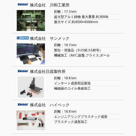
株式会社 川和工業所
距離：17.3 km
超大型アルミ鋳物 最大重量 約3000k
最大サイズ 約4500×4500mm
株式会社 サンメック
距離：18.3 km
製缶・溶接品（SUS材,SS材等）
機械加工（M/C,旋盤,フライス,ボール
株式会社日昌製作所
距離：18.8 km
インサート成形部品製造
極細線のコイル巻線加工
株式会社 ハイペック
距離：18.8 km
エンジニアリングプラスチック成形
プラスチック成形加工