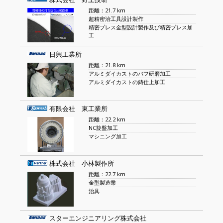
距離：21.7 km
超精密治工具設計製作
精密プレス金型設計製作及び精密プレス加
工
日興工業所
距離：21.8 km
アルミダイカストのバフ研磨加工
アルミダイカストの鋳仕上加工
有限会社 東工業所
距離：22.2 km
NC旋盤加工
マシニング加工
株式会社 小林製作所
距離：22.7 km
金型製造業
治具
スターエンジニアリング株式会社