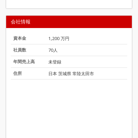
I
t
会社情報
e
m
1
資本金
1,200 万円
o
社員数
70人
f
2
年間売上高
未登録
0
住所
日本 茨城県 常陸太田市