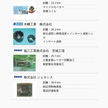
距離：23.2 km
マイクロモーター
各種コイル
木幡工業 株式会社
距離：24.2 km
射出成型☆精密成形☆インサート成形☆シ
ル
インサート成形
協三工業株式会社 茨城工場
距離：25.1 km
少量多量レーザー切断加工
精密製缶溶接加工
株式会社 ジェネシス
距離：30.4 km
組込用制御基板
製品評価装置