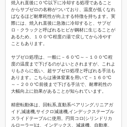
焼入れ直後に０℃以下に冷却する処理であること
からサブゼロの名称がついており、温度が低くなれ
ばなるほど耐摩耗性が向上する特徴を持ちます。実
際には、焼入れ直後に急激に冷却すると、サブゼ
ロ・クラックと呼ばれるヒビが鋼材に生じることが
あるため、１００℃程度の湯で戻してから冷やす
こともあります。
サブゼロ処理は、一般に－６０℃～－１００℃程
度の温度まで下げるのがよいとされますが、これよ
りもさらに低い、超サブゼロ処理と呼ばれる手法も
あります。こちらは液体窒素を用いて－１６０℃
～－２００℃前後まで下げる手法で、耐摩耗性の
大幅向上に効果があることが知られています。
精密転動体は、回転系,直動系ベアリング,リニアガ
イド,減速機,サイクロ減速機,インデックステーブル
スライドテーブルに使用。円筒コロ(シリンドリカ
ルローラー)は、インデックス、減速機、自動車、