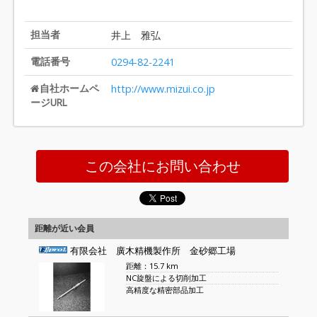
担当者
井上 雅弘
電話番号
0294-82-2241
自社ホームペ
http://www.mizui.co.jp
ージURL
この会社にお問い合わせ
距離が近い会員
有限会社 廣木精機製作所 金砂郷工場
距離：15.7 km
NC旋盤による切削加工
高精度な精密部品加工