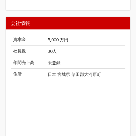
I
t
会社情報
e
m
1
資本金
5,000 万円
o
社員数
30人
f
1
年間売上高
未登録
3
住所
日本 宮城県 柴田郡大河原町