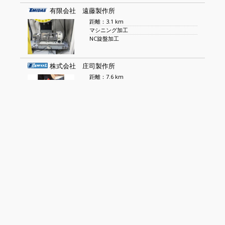
有限会社 遠藤製作所
距離：3.1 km
マシニング加工
NC旋盤加工
株式会社 庄司製作所
距離：7.6 km
プラスチック成形用精密金型設計製作
自動ピン挿入機
プラスエンジニアリング 株式会社
距離：8.5 km
金属加工 超硬材料
ガラス加工 機械加工
有限会社 瓜生製作所
距離：8.9 km
インサートナット・セルスペーサー・イン
サ
工業用ファスナー・リベット・コネクター
類