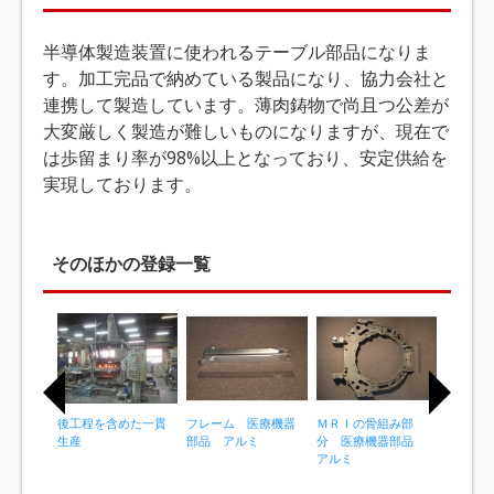
半導体製造装置に使われるテーブル部品になりま
す。加工完品で納めている製品になり、協力会社と
連携して製造しています。薄肉鋳物で尚且つ公差が
大変厳しく製造が難しいものになりますが、現在で
は歩留まり率が98%以上となっており、安定供給を
実現しております。
そのほかの登録一覧
後工程を含めた一貫
フレーム 医療機器
ＭＲＩの骨組み部
インペラ
生産
部品 アルミ
分 医療機器部品
コンバ
アルミ
アルミ