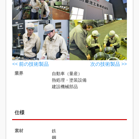
<< 前の技術製品
次の技術製品 >>
業界
自動車（量産）
熱処理・塗装設備
建設機械部品
仕様
素材
鉄
鋼