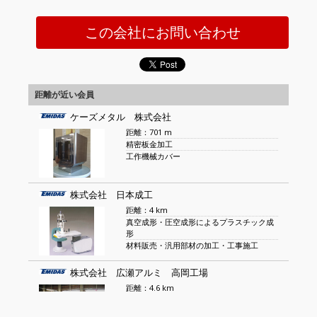
この会社にお問い合わせ
距離が近い会員
ケーズメタル 株式会社
距離：701 m
精密板金加工
工作機械カバー
株式会社 日本成工
距離：4 km
真空成形・圧空成形によるプラスチック成
形
材料販売・汎用部材の加工・工事施工
株式会社 広瀬アルミ 高岡工場
距離：4.6 km
プレス加工
フライス加工