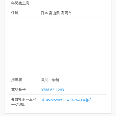
2
年間売上高
0
住所
日本 富山県 高岡市
担当者
澤川 幸利
電話番号
0766-63-1263
自社ホームペ
https://www.sawakawa.co.jp/
ージURL