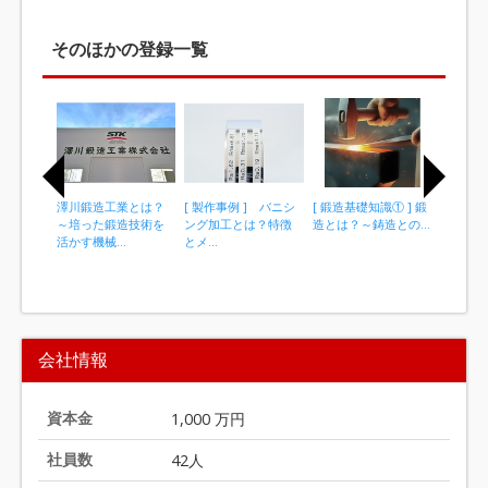
そのほかの登録一覧
澤川鍛造工業とは？
[ 製作事例 ] バニシ
[ 鍛造基礎知識① ] 鍛
[ 鍛造基
～培った鍛造技術を
ング加工とは？特徴
造とは？～鋳造との...
造とは？
活かす機械...
とメ...
違い...
I
t
会社情報
e
m
1
資本金
1,000 万円
o
社員数
42人
f