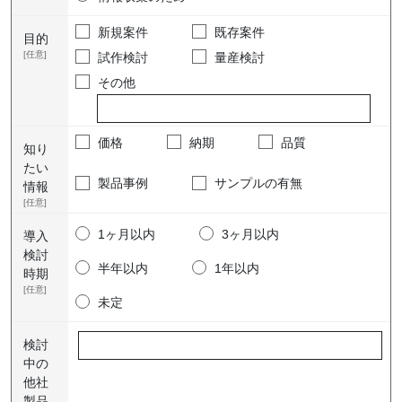
新規案件
既存案件
目的
[任意]
試作検討
量産検討
その他
価格
納期
品質
知り
たい
製品事例
サンプルの有無
情報
[任意]
1ヶ月以内
3ヶ月以内
導入
検討
半年以内
1年以内
時期
[任意]
未定
検討
中の
他社
製品