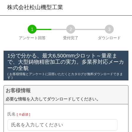
株式会社松山機型工業
1
2
3
アンケート回答
受付完了
ダウンロード
1分で分かる、最大6,500mm少ロット～量産ま
で、大型鋳物精密加工の実力。多業界対応メーカ
ーの全貌
( お客様情報とアンケートに回答いただくとカタログが無料ダウンロードできま
す )
お客様情報
必要な情報を入力してダウンロードしてください。
氏名
[ ※必須 ]