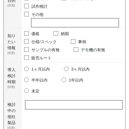
目的
[任意]
試作検討
その他
価格
納期
知り
たい
仕様/スペック
事例
情報
サンプルの有無
デモ機の有無
[任意]
販売ルート
1ヶ月以内
3ヶ月以内
導入
検討
半年以内
1年以内
時期
[任意]
未定
検討
中の
他社
製品
[任意]