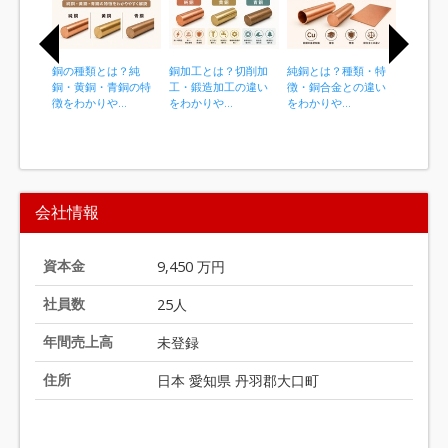
銅の種類とは？純
銅加工とは？切削加
純銅とは？種類・特
アルミ鍛
銅・黄銅・青銅の特
工・鍛造加工の違い
徴・銅合金との違い
ない｜材
徴をわかりや...
をわかりや...
をわかりや...
工ポイント
I
t
会社情報
e
m
1
資本金
9,450 万円
o
社員数
25人
f
2
年間売上高
未登録
0
住所
日本 愛知県 丹羽郡大口町