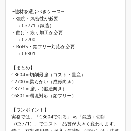
~他材を選ぶべきケース~
・強度・気密性が必要
→ C3771（鍛造）
・曲げ・絞り加工が必要
→ C2700
・RoHS・鉛フリー対応が必要
→ C6801
【まとめ】
C3604＝切削最強（コスト・量産）
C2700＝柔らかい（成形向き）
C3771＝強い（鍛造向き）
C6801＝環境対応（鉛フリー）
【ワンポイント】
実務では、「C3604で削る」 vs「鍛造＋切削
（C3771）」でコスト・品質が大きく変わります。
特に、材料使用量・強度・気密性（漏れ）は工法選