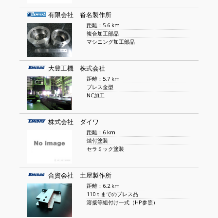
有限会社 沓名製作所
距離：5.6 km
複合加工部品
マシニング加工部品
大豊工機 株式会社
距離：5.7 km
プレス金型
NC加工
株式会社 ダイワ
距離：6 km
焼付塗装
セラミック塗装
合資会社 土屋製作所
距離：6.2 km
110ｔまでのプレス品
溶接等組付け一式（HP参照）