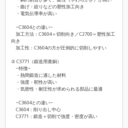
・曲げ・絞りなどの塑性加工向き
・電気伝導率が高い
~C3604との違い~
加工方法：C3604＝切削向き／C2700＝塑性加工
向き
加工性：C3604の方が圧倒的に切削しやすい
② C3771（鍛造用黄銅）
~特徴~
・熱間鍛造に適した材料
・強度・靭性が高い
・気密性・耐圧性が求められる部品に最適
~C3604との違い~
C3604：削り出し中心
C3771：鍛造＋切削で強度・密度が高い