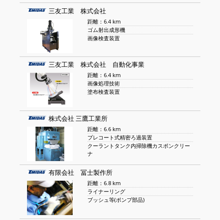
三友工業 株式会社
距離：6.4 km
ゴム射出成形機
画像検査装置
三友工業 株式会社 自動化事業
距離：6.4 km
画像処理技術
塗布検査装置
株式会社 三鷹工業所
距離：6.6 km
プレコート式精密ろ過装置
クーラントタンク内掃除機カスポンクリー
ナ
有限会社 冨士製作所
距離：6.8 km
ライナーリング
ブッシュ等(ポンプ部品)