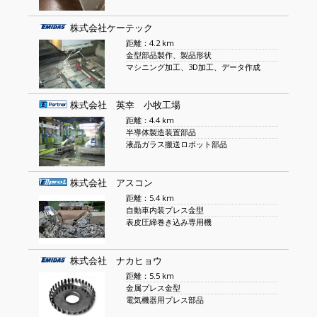
株式会社ケーテック
距離：4.2 km
金型部品製作、製品形状
マシニング加工、3D加工、データ作成
株式会社 英幸 小牧工場
距離：4.4 km
半導体製造装置部品
液晶ガラス搬送ロボット部品
株式会社 アスコン
距離：5.4 km
自動車内装プレス金型
表皮圧締巻き込み専用機
株式会社 ナカヒョウ
距離：5.5 km
金属プレス金型
電気機器用プレス部品