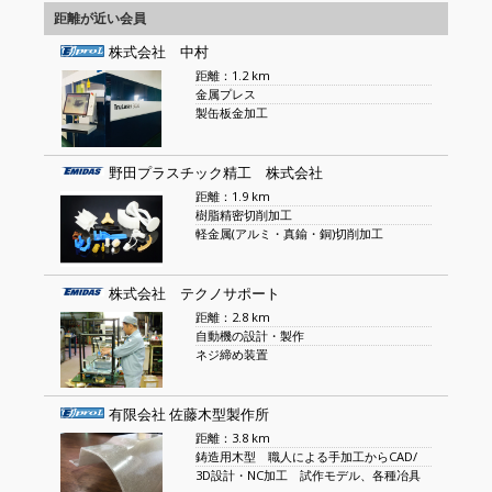
距離が近い会員
株式会社 中村
距離：1.2 km
金属プレス
製缶板金加工
野田プラスチック精工 株式会社
距離：1.9 km
樹脂精密切削加工
軽金属(アルミ・真鍮・銅)切削加工
株式会社 テクノサポート
距離：2.8 km
自動機の設計・製作
ネジ締め装置
有限会社 佐藤木型製作所
距離：3.8 km
鋳造用木型 職人による手加工からCAD/
3D設計・NC加工 試作モデル、各種冶具