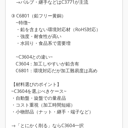
→バルブ・継手などはC3771が主流
③ C6801（鉛フリー黄銅）
~特徴~
・鉛を含まない環境対応材（RoHS対応）
・強度・耐食性が高い
・水回り・食品系で需要増
~C3604との違い~
C3604：加工しやすいが鉛含有
C6801：環境対応だが加工難易度は高め
【材料選びのポイント】
~C3604を選ぶべきケース~
・自動盤・旋盤での量産品
・コスト重視（加工時間短縮）
・小物部品（ナット・継手・端子など）
→「とにかく削る」ならC3604一択