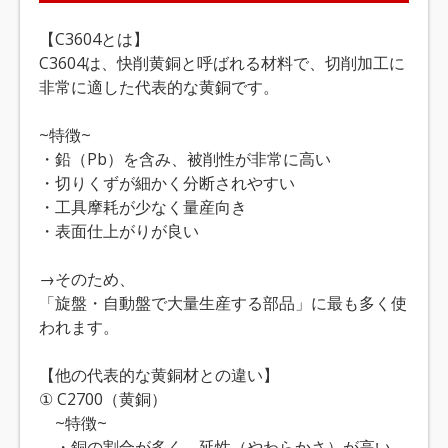
【C3604とは】
C3604は、快削黄銅と呼ばれる材料で、切削加工に
非常に適した代表的な黄銅です。
~特徴~
・鉛（Pb）を含み、被削性が非常に高い
・切りくずが細かく分断されやすい
・工具摩耗が少なく量産向き
・表面仕上がりが良い
→そのため、
「旋盤・自動盤で大量生産する部品」に最も多く使
われます。
【他の代表的な黄銅材との違い】
① C2700（黄銅）
~特徴~
・銅の割合が多く、延性（やわらかさ）が高い