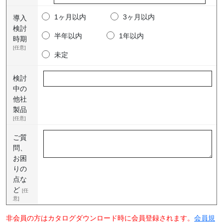
1ヶ月以内
3ヶ月以内
導入
検討
半年以内
1年以内
時期
[任意]
未定
検討
中の
他社
製品
[任意]
ご質
問、
お困
りの
点な
ど
[任
意]
非会員の方はカタログダウンロード時に会員登録されます。
会員規