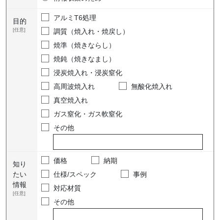
アルミT6処理
目的
[任意]
調質（焼入れ・焼戻し）
焼準（焼きならし）
焼鈍（焼きなまし）
浸炭焼入れ・浸炭窒化
高周波焼入れ
無酸化焼入れ
真空焼入れ
ガス窒化・ガス軟窒化
その他
価格
納期
知り
たい
仕様/スペック
事例
情報
対応材質
[任意]
その他