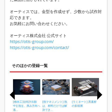
オーティスでは、金型を作成せず、少数から試作対
応できます。
お気軽にお問い合わせください。
オーティス株式会社 公式サイト
https://otis-group.com/
https://otis-group.com/contact/
そのほかの登録一覧
[独自工法(特許出願
[熱マネジメント] 熱
[ラミネート] 異素材
[自社金
中)] 熱を、厚み方向へ
は、材料だけでは解
の多積層
1μm] 
逃...
決でき...
±0...