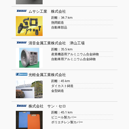
ムサシ工業 株式会社
距離：34.7 km
熱間鍛造
自動車部品
清音金属工業株式会社 津山工場
距離：35.5 km
産業機器用アルミニウム合金鋳物
自動車用アルミニウム合金鋳物
光軽金属工業株式会社
距離：45 km
ダイカスト鋳造
金型鋳造
株式会社 サン・セロ
距離：45.1 km
ビニール製カバー
ポリエチレン製カバー