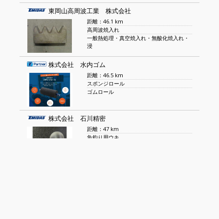
東岡山高周波工業 株式会社
距離：46.1 km
高周波焼入れ
一般熱処理・真空焼入れ・無酸化焼入れ・
浸
株式会社 水内ゴム
距離：46.5 km
スポンジロール
ゴムロール
株式会社 石川精密
距離：47 km
魚釣り用ウキ
プラスチック部品
オーエム産業株式会社
距離：47.2 km
精密めっき（スズ
金