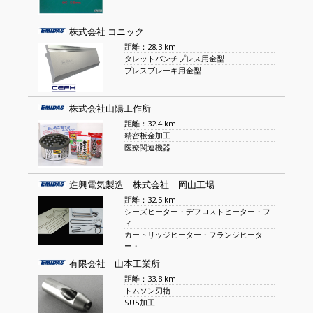
株式会社 コニック
距離：28.3 km
タレットパンチプレス用金型
プレスブレーキ用金型
株式会社山陽工作所
距離：32.4 km
精密板金加工
医療関連機器
進興電気製造 株式会社 岡山工場
距離：32.5 km
シーズヒーター・デフロストヒーター・フ
ィ
カートリッジヒーター・フランジヒータ
ー・
有限会社 山本工業所
距離：33.8 km
トムソン刃物
SUS加工