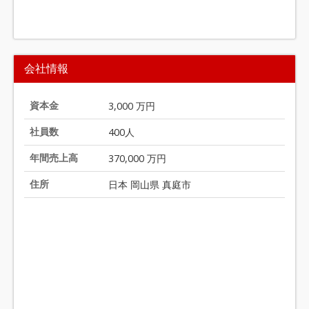
I
t
会社情報
e
m
1
資本金
3,000 万円
o
社員数
400人
f
2
年間売上高
370,000 万円
0
住所
日本 岡山県 真庭市