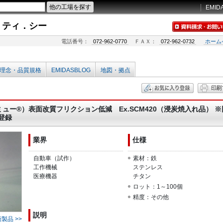
EMID
．ティ．シー
電話番号：
072-962-0770
ＦＡＸ：
072-962-0732
ホーム
理念・品質規格
EMIDASBLOG
地図・拠点
 ミュー®）表面改質フリクション低減 Ex.SCM420（浸炭焼入れ品） ※
登録
業界
仕様
自動車（試作）
素材：鉄
工作機械
ステンレス
医療機器
チタン
ロット：1～100個
精度：その他
説明
製品 >>