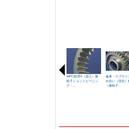
WPC処理®（加工）微
歯車・スプライ
粒子ショットピーニン
め合い（現合）
グ・...
（微粒子...
I
t
e
m
1