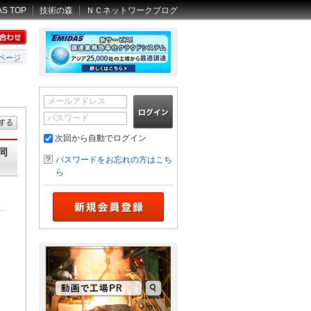
AS TOP
技術の森
ＮＣネットワークブログ
ページ
メールアドレス
パスワード
次回から自動でログイン
同
パスワードをお忘れの方はこち
ら