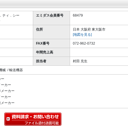
．ティ．シー
エミダス会員番号
68479
)
住所
日本 大阪府 東大阪市
[地図を見る]
FAX番号
072-962-0732
年間売上高
担当者
村田 充生
機械 / 輸送機器
カー
メーカー
作メーカー
メーカー
連メーカー