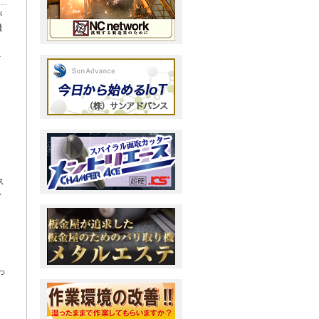
が
機
こ
。
ス
レ
っ