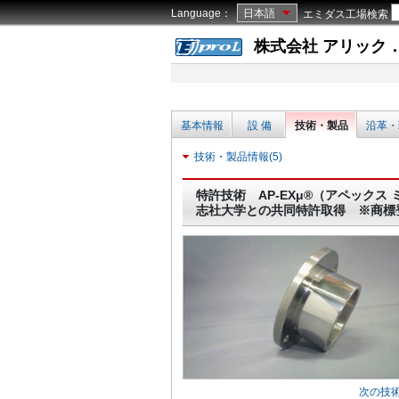
Language：
日本語
エミダス工場検索
株式会社 アリック
基本情報
設 備
技術・製品
沿革・
技術・製品情報(5)
特許技術 AP-EXμ®（アペックス
志社大学との共同特許取得 ※商標
次の技術