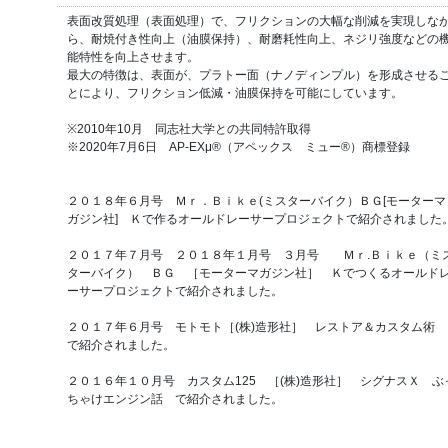
表面改質処理（表面処理）で、フリクションの大幅な削減を実現しな
ら、耐焼付き性向上（油膜保持）、耐磨耗性向上、ネジリ強度などの
能特性を向上させます。
最大の特徴は、表面が、プラトー面（ナノディンプル）を形成させる
とにより、フリクション低減・油膜保持を可能にしています。
※2010年10月 同志社大学との共同特許取得
※2020年7月6日 AP-EXμ®（アペックス ミュー®）商標登録
２０１８年６月号 Ｍｒ．Ｂｉｋｅ(ミスターバイク）ＢＧ[モーターマ
ガジン社] Ｋで作るオールドレーサープロジェクトで紹介されました
２０１７年７月号 ２０１８年１月号 ３月号 Ｍｒ.Ｂｉｋｅ（ミ
ターバイク） ＢＧ ［モーターマガジン社］ Ｋでつくるオールド
ーサープロジェクトで紹介されました。
２０１７年６月号 モトモト［(株)造形社］ レストア＆カスタム術
で紹介されました。
２０１６年１０月号 カスタム125 ［(株)造形社］ シグナスＸ ぶ
ちゃけエンジン話 で紹介されました。