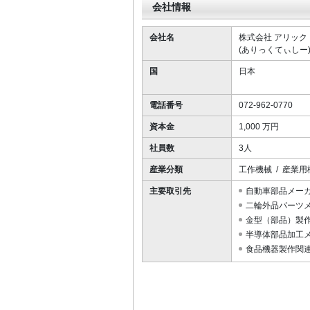
o
会社情報
f
4
会社名
株式会社 アリック
(ありっくてぃしー
国
日本
電話番号
072-962-0770
資本金
1,000 万円
社員数
3人
産業分類
工作機械 / 産業用
主要取引先
自動車部品メー
二輪外品パーツ
金型（部品）製
半導体部品加工
食品機器製作関