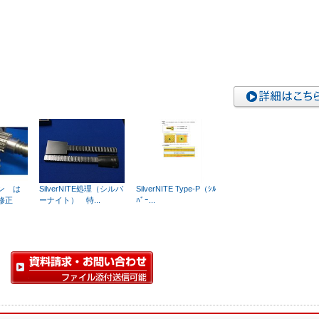
ン は
SilverNITE処理（シルバ
SilverNITE Type-P（ｼﾙ
修正
ーナイト） 特...
ﾊﾞｰ...