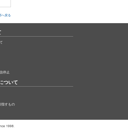
部へ戻る
て
て
信停止
について
目指すもの