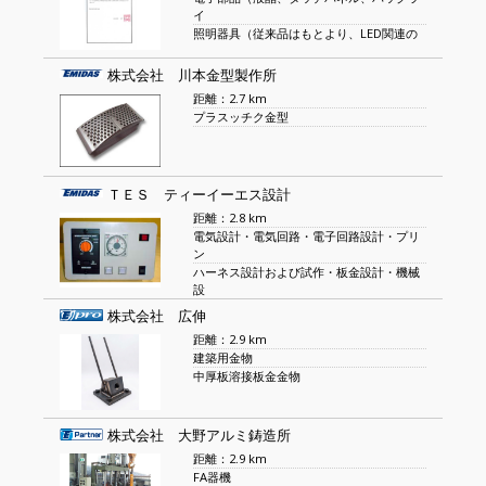
イ
照明器具（従来品はもとより、LED関連の
株式会社 川本金型製作所
距離：2.7 km
プラスッチク金型
ＴＥＳ ティーイーエス設計
距離：2.8 km
電気設計・電気回路・電子回路設計・プリ
ン
ハーネス設計および試作・板金設計・機械
設
株式会社 広伸
距離：2.9 km
建築用金物
中厚板溶接板金金物
株式会社 大野アルミ鋳造所
距離：2.9 km
FA器機