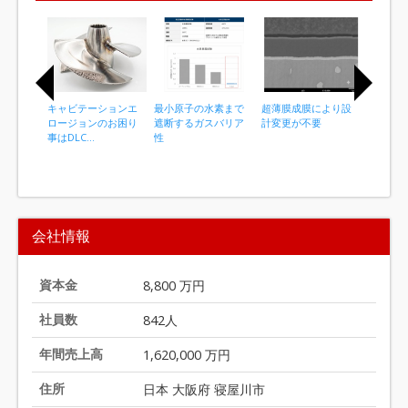
キャビテーションエ
最小原子の水素まで
超薄膜成膜により設
コーティ
ロージョンのお困り
遮断するガスバリア
計変更が不要
寿命 金
事はDLC...
性
I
t
会社情報
e
m
1
資本金
8,800 万円
o
社員数
842人
f
2
年間売上高
1,620,000 万円
0
住所
日本 大阪府 寝屋川市