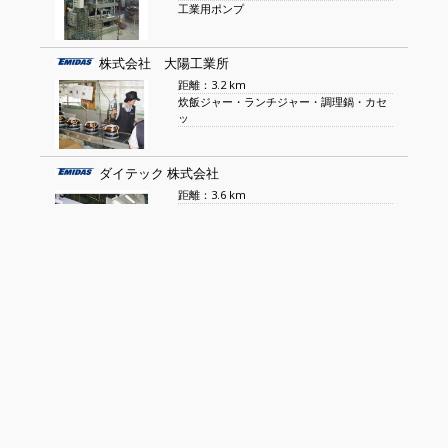
工業用ポンプ
株式会社 大陽工業所
距離：3.2 km
炊飯ジャー・ランチジャー・調理鍋・カセ
ッ
ダイテック 株式会社
距離：3.6 km
粉体塗装
板金・溶接加工
近畿刃物工業 株式会社
距離：3.6 km
段ボール加工用刃物製造
工業用刃物製造
株式会社 西田製作所
距離：3.7 km
プラスチック及び金属のマシニング加工