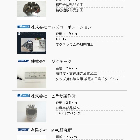
精密金型部品加工
精密機械部品加工
株式会社エムズコーポレーション
距離：1.9 km
ADC12
マグネシウムの切削加工
株式会社 ジグテック
距離：2.4 km
高精度・高速細穴放電加工
タップ折れ除去用 放電加工具「タプトル」
株式会社 ヒラサ製作所
距離：2.5 km
自動車部品試作
3Dパイプベンダー
有限会社 MAC研究所
距離：2.5 km