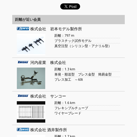
距離が近い会員
株式会社 岩本モデル製作所
距離：797 m
プラスチック試作モデル
真空注型（シリコン型・アクリル型）
河内産業 株式会社
距離：1.3 km
単発・順送型 プレス金型 簡易金型
プレス加工 ～60t
株式会社 サンコー
距離：1.6 km
フレキシブルチューブ
ワイヤーブレード
株式会社 酒井製作所
距離：1.7 km