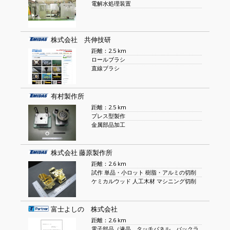
電解水処理装置
株式会社 共伸技研
距離：2.5 km
ロールブラシ
直線ブラシ
有村製作所
距離：2.5 km
プレス型製作
金属部品加工
株式会社 藤原製作所
距離：2.6 km
試作 単品・小ロット 樹脂・アルミの切削
ケミカルウッド 人工木材 マシニング切削
富士よしの 株式会社
距離：2.6 km
電子部品（液晶、タッチパネル、バックラ