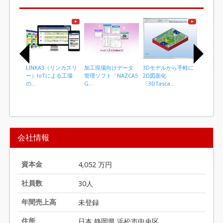
LINKA3（リンカスリ
加工現場向けデータ
3Dモデルから手軽に
抜群の操
ー）IoTによる工場
管理ソフト「NAZCA5
2D図面化
力で選ば
の...
G...
「3DTasca...
械加工用C
I
t
会社情報
e
m
1
資本金
4,052 万円
o
社員数
30人
f
2
年間売上高
未登録
0
住所
日本 静岡県 浜松市中央区