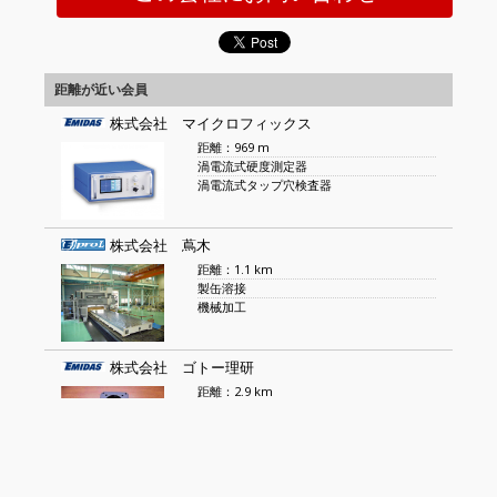
距離が近い会員
株式会社 マイクロフィックス
距離：969 m
渦電流式硬度測定器
渦電流式タップ穴検査器
株式会社 蔦木
距離：1.1 km
製缶溶接
機械加工
株式会社 ゴトー理研
距離：2.9 km
表面処理加工
各種アルマイト
神谷理研 株式会社