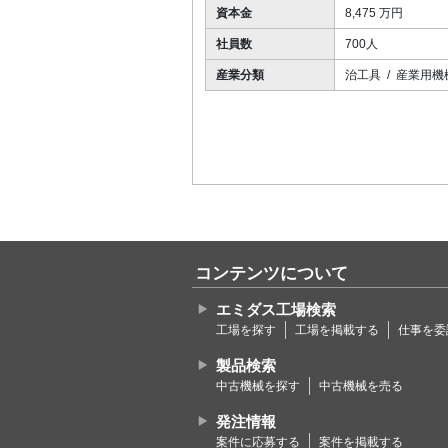
資本金
8,475 万円
社員数
700人
産業分類
治工具 / 産業用機
コンテンツについて
エミダス工場検索
工場を探す
工場を掲載する
仕事を委
製品検索
中古機械を探す
中古機械を売る
発注情報
案件に応募する
案件を掲載する