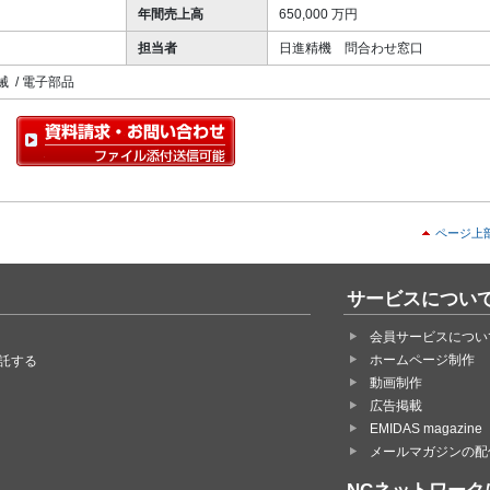
年間売上高
650,000 万円
担当者
日進精機 問合わせ窓口
械 / 電子部品
ページ上
サービスについ
会員サービスについ
ホームページ制作
託する
動画制作
広告掲載
EMIDAS magazine
メールマガジンの配