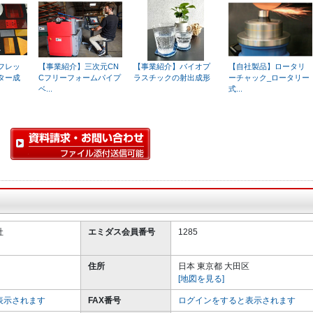
フレッ
【事業紹介】三次元CN
【事業紹介】バイオプ
【自社製品】ロータリ
ター成
Cフリーフォームパイプ
ラスチックの射出成形
ーチャック_ロータリー
ベ...
式...
社
エミダス会員番号
1285
住所
日本 東京都 大田区
[地図を見る]
表示されます
FAX番号
ログインをすると表示されます