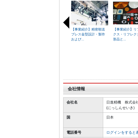
【事業紹介】精密順送
【事業紹介】リ
プレス金型設計・製作
クス・リフレク
および...
形品と...
I
t
e
m
1
o
会社情報
f
2
会社名
日進精機 株式会
0
(にっしんせいき)
国
日本
電話番号
ログインをすると