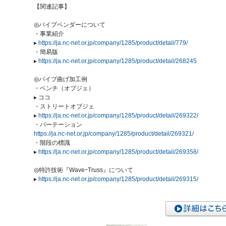
【関連記事】
◎パイプベンダーについて
・事業紹介
▸
https://ja.nc-net.or.jp/company/1285/product/detail/779/
・簡易版
▸
https://ja.nc-net.or.jp/company/1285/product/detail/268245
◎パイプ曲げ加工例
・ベンチ（オブジェ）
▸ ココ
・ストリートオブジェ
▸
https://ja.nc-net.or.jp/company/1285/product/detail/269322/
・パーテーション
https://ja.nc-net.or.jp/company/1285/product/detail/269321/
・階段の標識
▸
https://ja.nc-net.or.jp/company/1285/product/detail/269358/
◎特許技術『WaveｰTruss』について
▸
https://ja.nc-net.or.jp/company/1285/product/detail/269315/