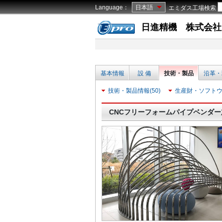
Language：
日本語
エミダス工場検索
日進精機 株式会社
基本情報
設 備
技術・製品
沿革・
技術・製品情報(50)
生産財・ソフトウェ
CNCフリーフォームパイプベンダ