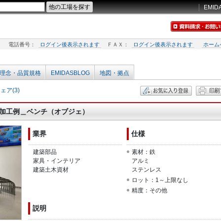
EMID
電話番号：
ログイン後表示されます
ＦＡＸ：
ログイン後表示されます
ホーム
理念・品質規格
EMIDASBLOG
地図・拠点
ア(3)
ー加工例＿ベンチ（オブジェ）
業界
仕様
建築部品
素材：鉄
家具・インテリア
アルミ
建築土木資材
ステンレス
ロット：1～上限なし
精度：その他
説明