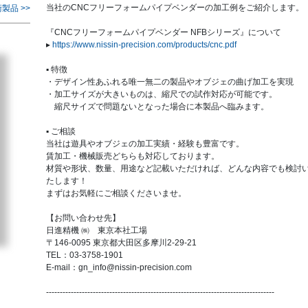
当社のCNCフリーフォームパイプベンダーの加工例をご紹介します。
製品 >>
『CNCフリーフォームパイプベンダー NFBシリーズ』について
▸
https://www.nissin-precision.com/products/cnc.pdf
▪ 特徴
・デザイン性あふれる唯一無二の製品やオブジェの曲げ加工を実現
・加工サイズが大きいものは、縮尺での試作対応が可能です。
縮尺サイズで問題ないとなった場合に本製品へ臨みます。
▪ ご相談
当社は遊具やオブジェの加工実績・経験も豊富です。
賃加工・機械販売どちらも対応しております。
材質や形状、数量、用途など記載いただければ、どんな内容でも検討
たします！
まずはお気軽にご相談くださいませ。
【お問い合わせ先】
日進精機 ㈱ 東京本社工場
〒146-0095 東京都大田区多摩川2-29-21
TEL：03-3758-1901
E-mail：gn_info@nissin-precision.com
-----------------------------------------------------------------------------------